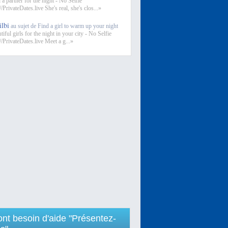
 a partner for the night - No Selfie
//PrivateDates.live She's real, she's clos...»
ilbi
au sujet de Find a girl to warm up your night
iful girls for the night in your city - No Selfie
//PrivateDates.live Meet a g...»
 ont besoin d'aide "Présentez-