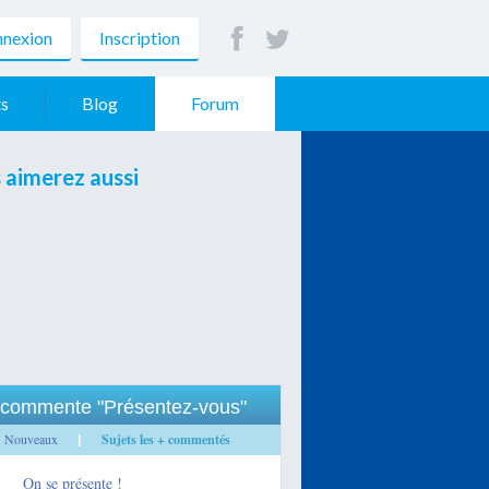
nexion
Inscription
s
Blog
Forum
 aimerez aussi
commente "Présentez-vous"
Nouveaux
Sujets les + commentés
|
On se présente !