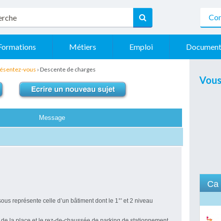
Con
Formations
Métiers
Emploi
Document
ésentez-vous
›
Descente de charges
Vous
Message
Ca 
us représente celle d’un bâtiment dont le 1°' et 2 niveau
de la place et le rez-de-chaussée de parking de stationnement.