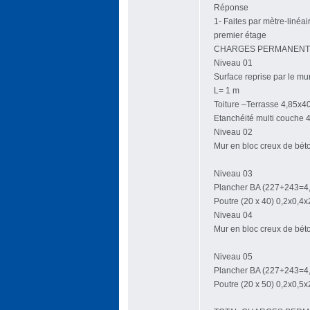
Réponse
1- Faites par mètre-linéa
premier étage
CHARGES PERMANENT
Niveau 01
Surface reprise par le mu
L= 1 m
Toiture –Terrasse 4,85x4
Etanchéité multi couche 
Niveau 02
Mur en bloc creux de bét
Niveau 03
Plancher BA (227+243=4,
Poutre (20 x 40) 0,2x0,4
Niveau 04
Mur en bloc creux de bét
Niveau 05
Plancher BA (227+243=4,
Poutre (20 x 50) 0,2x0,5