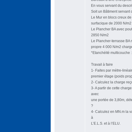
En vous servant du descrip
Soit un Bâtiment servant 
Le Mur en blocs creux de
surfacique de 2000 N/m2
Le Plancher BA avec poutr
2850 N/m2
Le Plancher-terrasse BA n
propre 4 000 N/m2 charge
*Etanchéité multicouche 
Travail à faire
1- Faites par mètre-linéa
premier étage (poids prop
2- Calculez la charge reçu
3- A partir de cette char
avec
une portée de 3,80m, déte
?
4- Calculez en MN.m la v
à
L’E.L.S. et à l’ELU.