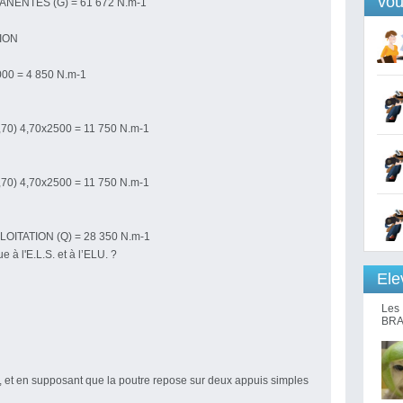
vou
ENTES (G) = 61 672 N.m-1
ION
000 = 4 850 N.m-1
70) 4,70x2500 = 11 750 N.m-1
70) 4,70x2500 = 11 750 N.m-1
ITATION (Q) = 28 350 N.m-1
e à l'E.L.S. et à l’ELU. ?
Ele
Les 
BRA
ge, et en supposant que la poutre repose sur deux appuis simples