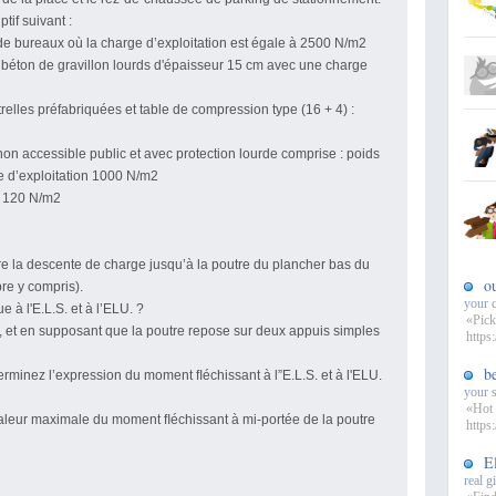
tif suivant :
de bureaux où la charge d’exploitation est égale à 2500 N/m2
 béton de gravillon lourds d'épaisseur 15 cm avec une charge
elles préfabriquées et table de compression type (16 + 4) :
on accessible public et avec protection lourde comprise : poids
 d’exploitation 1000 N/m2
: 120 N/m2
ire la descente de charge jusqu’à la poutre du plancher bas du
o
re y compris).
your c
e à l'E.L.S. et à l’ELU. ?
«Pick
ge, et en supposant que la poutre repose sur deux appuis simples
https
b
rminez l’expression du moment ﬂéchissant à l”E.L.S. et à l'ELU.
your 
«Hot 
aleur maximale du moment ﬂéchissant à mi-portée de la poutre
https:
E
real gi