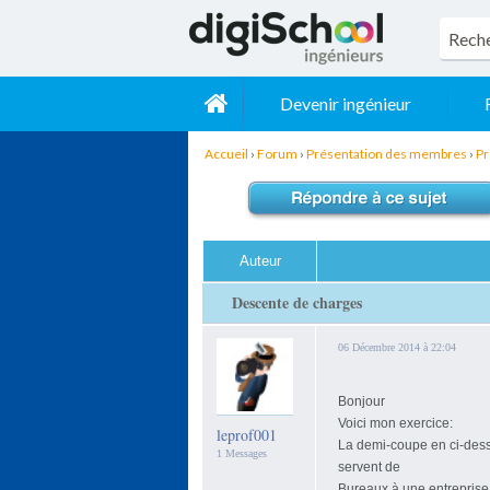
Devenir ingénieur
Accueil
›
Forum
›
Présentation des membres
›
Pr
Auteur
Descente de charges
06 Décembre 2014 à 22:04
Bonjour
Voici mon exercice:
leprof001
La demi-coupe en ci-desso
1 Messages
servent de
Bureaux à une entreprise 