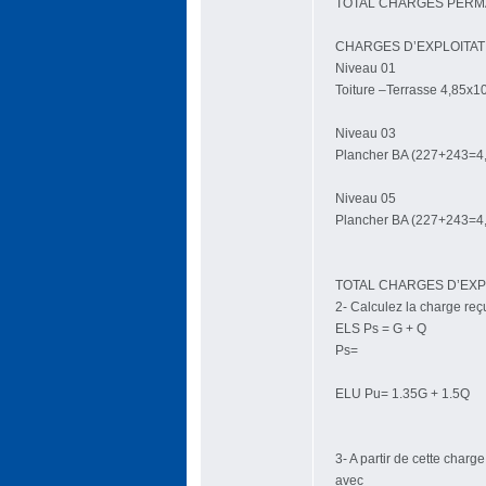
TOTAL CHARGES PERMAN
CHARGES D’EXPLOITAT
Niveau 01
Toiture –Terrasse 4,85x1
Niveau 03
Plancher BA (227+243=4,
Niveau 05
Plancher BA (227+243=4,
TOTAL CHARGES D’EXPLO
2- Calculez la charge reçu
ELS Ps = G + Q
Ps=
ELU Pu= 1.35G + 1.5Q
3- A partir de cette char
avec