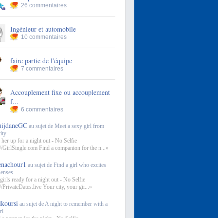
26 commentaires
Ingénieur et automobile
10 commentaires
faire partie de l'équipe
7 commentaires
Accouplement fixe ou accouplement
f...
6 commentaires
uijdaneGC
au sujet de Meet a sexy girl from
ity
 her up for a night out - No Selfie
://GirlSingle.com Find a companion for the n...»
enachour1
au sujet de Find a girl who excites
senses
girls ready for a night out - No Selfie
//PrivateDates.live Your city, your gir...»
lkoursi
au sujet de A night to remember with a
rl