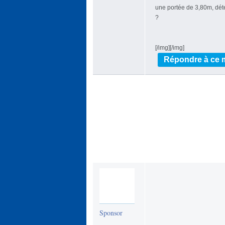
une portée de 3,80m, déte
?
[/img][/img]
Répondre à ce
Sponsor