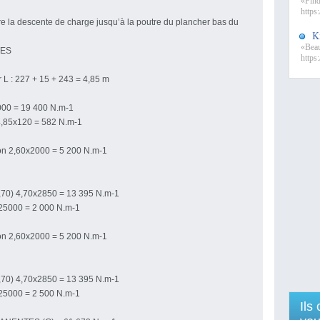
«Find
https:
ire la descente de charge jusqu’à la poutre du plancher bas du
K
«Beaut
ES
https:
r L : 227 + 15 + 243 = 4,85 m
000 = 19 400 N.m-1
4,85x120 = 582 N.m-1
on 2,60x2000 = 5 200 N.m-1
70) 4,70x2850 = 13 395 N.m-1
x25000 = 2 000 N.m-1
on 2,60x2000 = 5 200 N.m-1
70) 4,70x2850 = 13 395 N.m-1
x25000 = 2 500 N.m-1
Ils