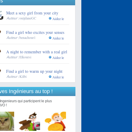
s"
Meet a sexy girl from your city
ouijdaneGC
Auteur :
Aidez le
Find a girl who excites your senses
benachour1
Auteur :
Aidez le
A night to remember with a real girl
Elkoursi
Auteur :
Aidez le
Find a girl to warm up your night
Kilbi
Auteur :
Aidez le
ves Ingénieurs au top !
Ingenieurs qui participent le plus
VO !