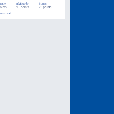
hanie
nfelixardo
Boman
oints
91 points
75 points
assement