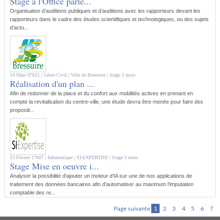
Stage à l'Office parle...
Organisation d’auditions publiques et d’auditions avec les rapporteurs devant les
rapporteurs dans le cadre des études scientifiques et technologiques, ou des sujets
d’actu...
14 Mars 07h21 |
Génie Civil
| Ville de Bressuire |
Stage 3 mois
Réalisation d'un plan ...
Afin de redonner de la place et du confort aux mobilités actives en prenant en
compte la revitalisation du centre-ville, une étude devra être menée pour faire des
propositi...
23 Février 17h07 |
Informatique
| SI-EXPERTISE |
Stage 3 mois
Stage Mise en oeuvre i...
Analyser la possibilité d'ajouter un moteur d'IA sur une de nos applications de
traitement des données bancaires afin d’automatiser au maximum l’imputation
comptable des re...
Page suivante
1
2
3
4
5
6
7