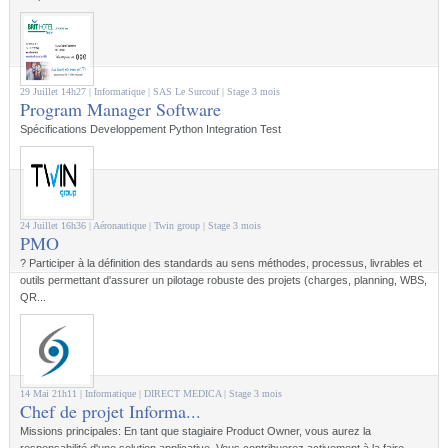
29 Juillet 14h27 |
Informatique
| SAS Le Surcouf |
Stage 3 mois
Program Manager Software
Spécifications Developpement Python Integration Test
24 Juillet 16h36 |
Aéronautique
| Twin group |
Stage 3 mois
PMO
? Participer à la définition des standards au sens méthodes, processus, livrables et
outils permettant d'assurer un pilotage robuste des projets (charges, planning, WBS,
QR...
14 Mai 21h11 |
Informatique
| DIRECT MEDICA |
Stage 3 mois
Chef de projet Informa...
Missions principales: En tant que stagiaire Product Owner, vous aurez la
responsabilité d'une solution applicative. Vous contribuerez activement à la faire