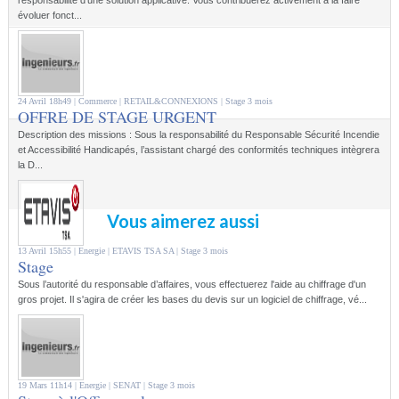
évoluer fonct...
24 Avril 18h49 |
Commerce
| RETAIL&CONNEXIONS |
Stage 3 mois
OFFRE DE STAGE URGENT
Description des missions : Sous la responsabilité du Responsable Sécurité Incendie
et Accessibilité Handicapés, l’assistant chargé des conformités techniques intègrera
la D...
Vous aimerez aussi
13 Avril 15h55 |
Energie
| ETAVIS TSA SA |
Stage 3 mois
Stage
Sous l’autorité du responsable d’affaires, vous effectuerez l'aide au chiffrage d'un
gros projet. Il s'agira de créer les bases du devis sur un logiciel de chiffrage, vé...
19 Mars 11h14 |
Energie
| SENAT |
Stage 3 mois