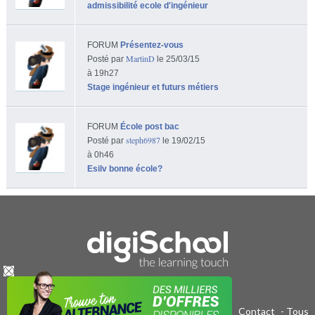
admissibilité ecole d'ingénieur
FORUM
Présentez-vous
MartinD
Posté par
le 25/03/15
à 19h27
Stage ingénieur et futurs métiers
FORUM
École post bac
steph6987
Posté par
le 19/02/15
à 0h46
Esilv bonne école?
Publicité sur le réseau digiSchool
-
C.G.U/C.G.V
-
Contact
- Tous