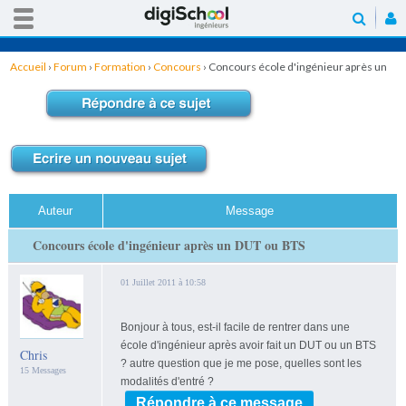
Accueil
›
Forum
›
Formation
›
Concours
›
Concours école d'ingénieur après un
DUT ou BTS
Auteur
Message
Concours école d'ingénieur après un DUT ou BTS
01 Juillet 2011 à 10:58
Bonjour à tous, est-il facile de rentrer dans une
école d'ingénieur après avoir fait un DUT ou un BTS
Chris
? autre question que je me pose, quelles sont les
15 Messages
modalités d'entré ?
Répondre à ce message