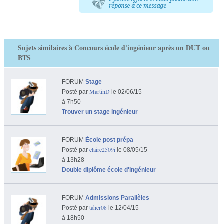
Sujets similaires à Concours école d'ingénieur après un DUT ou
BTS
FORUM
Stage
MartinD
Posté par
le 02/06/15
à 7h50
Trouver un stage ingénieur
FORUM
École post prépa
claire2509i
Posté par
le 08/05/15
à 13h28
Double diplôme école d'ingénieur
FORUM
Admissions Parallèles
taher08
Posté par
le 12/04/15
à 18h50