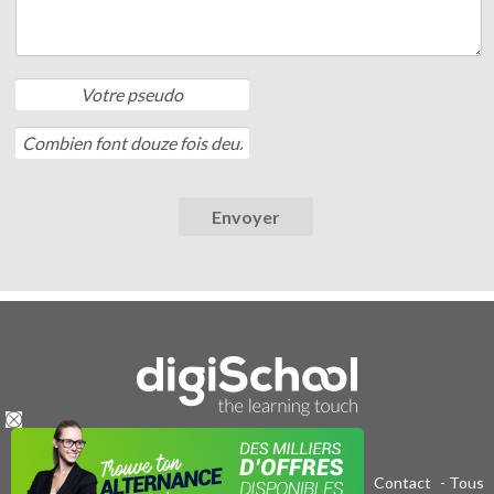
Publicité sur le réseau digiSchool
-
C.G.U/C.G.V
-
Contact
- Tous