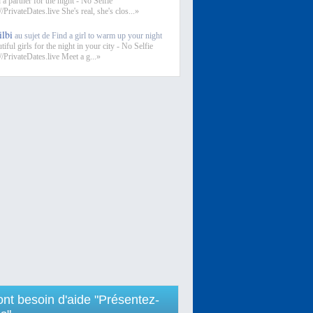
 a partner for the night - No Selfie
//PrivateDates.live She's real, she's clos...»
ilbi
au sujet de Find a girl to warm up your night
iful girls for the night in your city - No Selfie
//PrivateDates.live Meet a g...»
 ont besoin d'aide "Présentez-