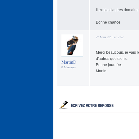
Il existe d'autres domaine
Bonne chance
27 Mars 2015 à 12:52
Merci beaucoup, je vais re
d'autres questions.
MartinD
Bonne journée.
8 Messages
Martin