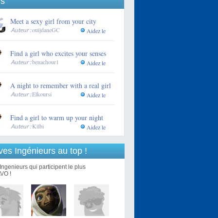
s"
Meet a sexy girl from your city
ouijdaneGC
Auteur :
Aidez le
Find a girl who excites your senses
benachour1
Auteur :
Aidez le
A night to remember with a real girl
Elkoursi
Auteur :
Aidez le
Find a girl to warm up your night
Kilbi
Auteur :
Aidez le
ves Ingénieurs au top !
Ingenieurs qui participent le plus
VO !