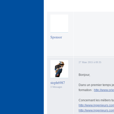
Sponsor
27 Mars 2015 à 09:35
Bonjour,
steph6987
Dans un premier temps je t
3 Messages
formation :
http://www.or
Concernant les métiers tu
http://www.ingenieurs.co
http://www.ingenieurs.co