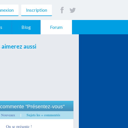
nexion
Inscription
s
Blog
Forum
 aimerez aussi
commente "Présentez-vous"
Nouveaux
Sujets les + commentés
|
On se présente !