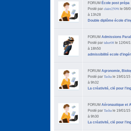
FORUM
École post prépa
claire2509i
Posté par
le 08/0
à 13h28
Double diplôme école d'in
FORUM
Admissions Paral
taher08
Posté par
le 12/04/
à 18h50
admissibilité ecole d'ingé
FORUM
Agronomie, Biolo
Tasha
Posté par
le 19/01/15
à 9h32
La créativité, clé pour l'i
FORUM
Aéronautique et A
Tasha
Posté par
le 19/01/15
à 9h30
La créativité, clé pour l'i