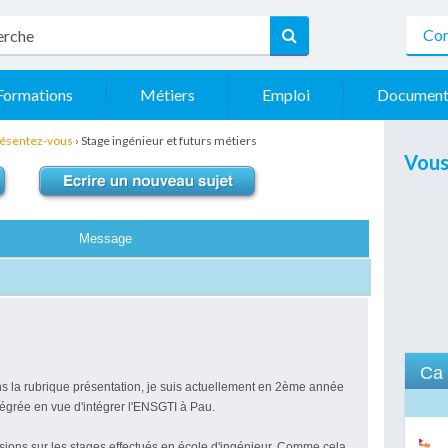
Con
Formations
Métiers
Emploi
Document
ésentez-vous
›
Stage ingénieur et futurs métiers
Vous
Message
Ca 
s la rubrique présentation, je suis actuellement en 2ème année
tégrée en vue d'intégrer l'ENSGTI à Pau.
isions sur les stages effectués en école d'ingénieur. Comme cela