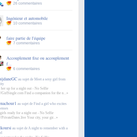
26 commentaires
Ingénieur et automobile
10 commentaires
faire partie de l'équipe
7 commentaires
Accouplement fixe ou accouplement
f...
6 commentaires
uijdaneGC
au sujet de Meet a sexy girl from
ity
 her up for a night out - No Selfie
://GirlSingle.com Find a companion for the n...»
enachour1
au sujet de Find a girl who excites
senses
girls ready for a night out - No Selfie
//PrivateDates.live Your city, your gir...»
lkoursi
au sujet de A night to remember with a
rl