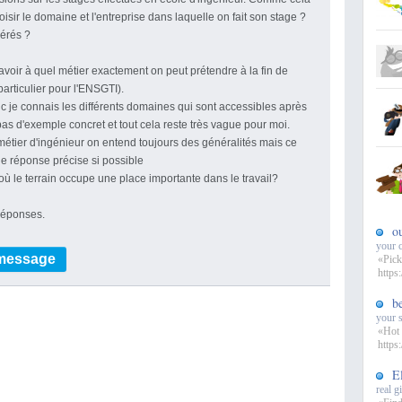
oisir le domaine et l'entreprise dans laquelle on fait son stage ?
nérés ?
savoir à quel métier exactement on peut prétendre à la fin de
particulier pour l'ENSGTI).
 je connais les différents domaines qui sont accessibles après
pas d'exemple concret et tout cela reste très vague pour moi.
étier d'ingénieur on entend toujours des généralités mais ce
une réponse précise si possible
où le terrain occupe une place importante dans le travail?
réponses.
o
your c
 message
«Pick
https
b
your 
«Hot 
https:
E
real gi