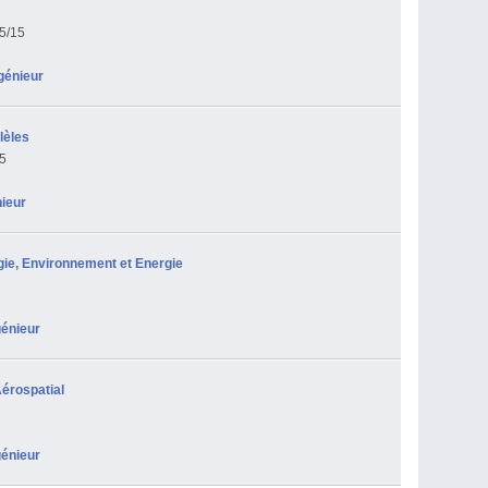
5/15
génieur
lèles
15
nieur
gie, Environnement et Energie
ngénieur
érospatial
ngénieur