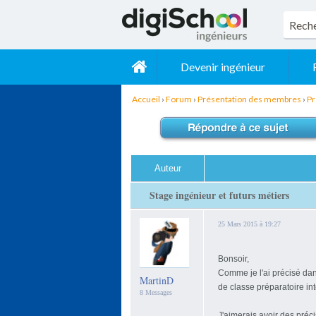
Devenir ingénieur
Accueil
›
Forum
›
Présentation des membres
›
Pr
Auteur
Stage ingénieur et futurs métiers
25 Mars 2015 à 19:27
Bonsoir,
Comme je l'ai précisé dan
MartinD
de classe préparatoire in
8 Messages
J'aimerais avoir des préc