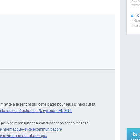
«Find
https:
K
«Beaut
https:
'invite à te rendre sur cette page pour plus d'infos sur la
ientation.com/recherche?keywords=ENSGTI
 peux te renseigner en consultant nos fiches métier :
m/informatique-et-telecommunication/
Ils
m/environnement-et-energie/