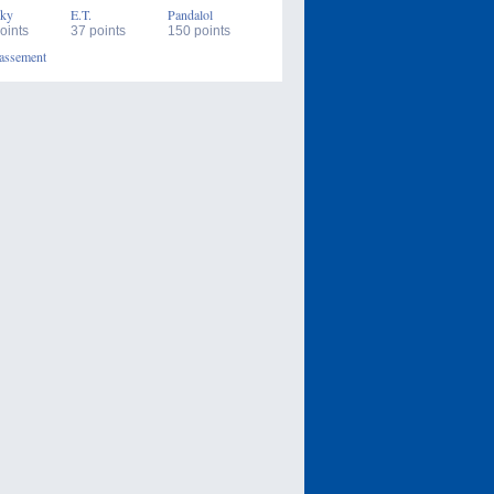
ky
E.T.
Pandalol
oints
37 points
150 points
assement