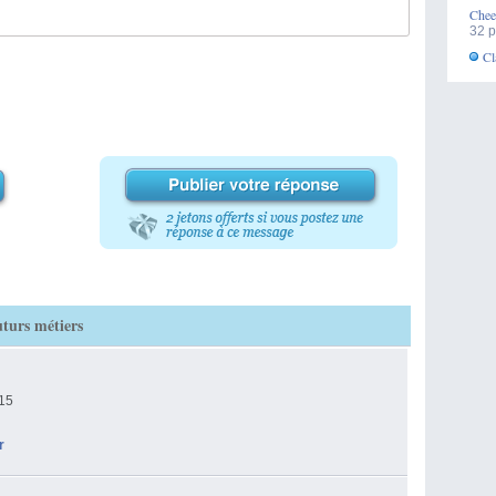
Chee
32 p
Cl
uturs métiers
/15
r