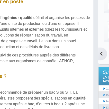
r en poste
'
ingénieur qualité
définit et organise les process de
'une unité de production ou d'une entreprise. Il
udits internes et externes (chez les fournisseurs et
solutions de réorganisation du travail, en
s de groupes de travail. Le tout dans un souci
oduction et des délais de livraison.
suivi de ces procédures auprès des différents
compte aux organismes de contrôle : AFNOR,
Que
e ?
EN
167
01
st recommendé de préparer un bac S ou STI. La
15
ralistes proposent des spécialisations en
qualité
.
14
ectement après le bac, d’autres à bac + 2 après une
13