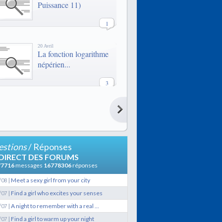
Puissance 11)
1
20 Avril
La fonction logarithme
népérien...
3
20 Avril
La fonction logarithme
népérien...
3
stions
/ Réponses
21 Février
 DIRECT DES FORUMS
LES QUAIS
77716
messages
16778306
réponses
|
Meet a sexy girl from your city
/08
9
|
Find a girl who excites your senses
/07
|
A night to remember with a real ...
/07
29 Janvier
Lexique de termes
|
Find a girl to warm up your night
/07