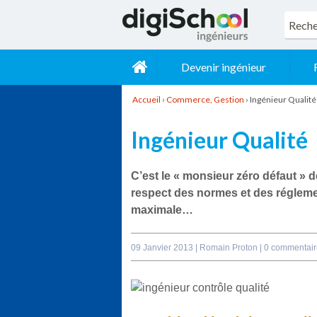
Devenir ingénieur
Accueil
›
Commerce, Gestion
›
Ingénieur Qualité
Ingénieur Qualité
C’est le « monsieur zéro défaut » de 
respect des normes et des régleme
maximale…
09 Janvier 2013 |
Romain Proton
|
0 commentair