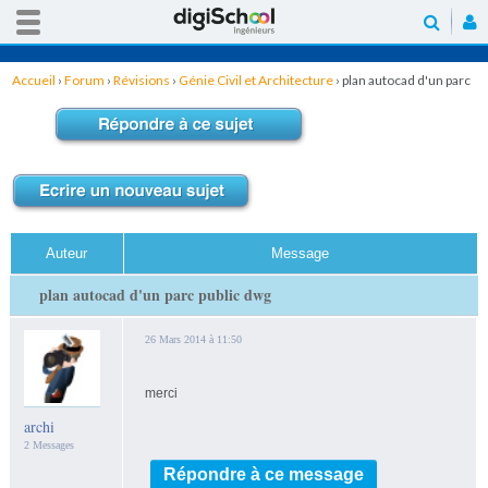
Accueil
›
Forum
›
Révisions
›
Génie Civil et Architecture
›
plan autocad d'un parc
public dwg
Auteur
Message
plan autocad d'un parc public dwg
26 Mars 2014 à 11:50
merci
archi
2 Messages
Répondre à ce message