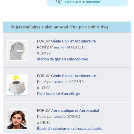
Sujets similaires à plan autocad d'un parc public dwg
FORUM
Génie Civil et Architecture
amyne88
Posté par
le 08/06/13
à 10h27
station de gaz en autocad dwg
FORUM
Génie Civil et Architecture
Basile-I
Posté par
le 03/06/13
à 10h08
Plan Autocad d'un village
FORUM
Aéronautique et Aérospatial
Alexa
Posté par
le 07/04/11
à 14h39
École d'ingénieur en aérospatial public