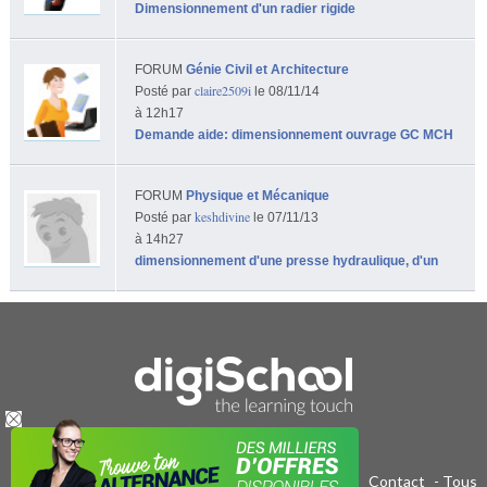
Dimensionnement d'un radier rigide
FORUM
Génie Civil et Architecture
claire2509i
Posté par
le 08/11/14
à 12h17
Demande aide: dimensionnement ouvrage GC MCH
FORUM
Physique et Mécanique
keshdivine
Posté par
le 07/11/13
à 14h27
dimensionnement d'une presse hydraulique, d'un
Publicité sur le réseau digiSchool
-
C.G.U/C.G.V
-
Contact
- Tous