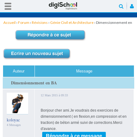
Accueil
›
Forum
›
Révisions
›
Génie Civil et Architecture
›
Dimensionnement en
BA
Auteur
Message
Dimensionnement en BA
12 Mars 2015 à 09:33
Bonjour cher ami.Je voudrais des exercices de
dimensionnement ( en flexion,en compression et en
koloyac
traction) de béton armé suivi de corrections.Merci
4 Messages
d'avance.
Répondre à ce message