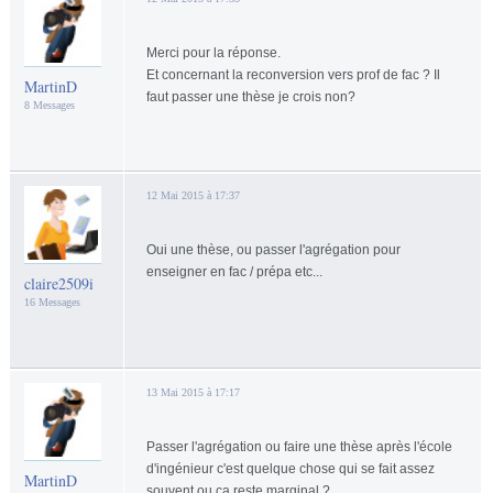
Merci pour la réponse.
Et concernant la reconversion vers prof de fac ? Il
MartinD
faut passer une thèse je crois non?
8 Messages
12 Mai 2015 à 17:37
Oui une thèse, ou passer l'agrégation pour
enseigner en fac / prépa etc...
claire2509i
16 Messages
13 Mai 2015 à 17:17
Passer l'agrégation ou faire une thèse après l'école
d'ingénieur c'est quelque chose qui se fait assez
MartinD
souvent ou ça reste marginal ?