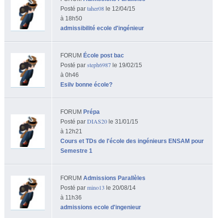
taher08
Posté par
le 12/04/15
à 18h50
admissibilité ecole d'ingénieur
FORUM
École post bac
steph6987
Posté par
le 19/02/15
à 0h46
Esilv bonne école?
FORUM
Prépa
DIAS20
Posté par
le 31/01/15
à 12h21
Cours et TDs de l'école des ingénieurs ENSAM pour
Semestre 1
FORUM
Admissions Parallèles
mino13
Posté par
le 20/08/14
à 11h36
admissions ecole d'ingenieur