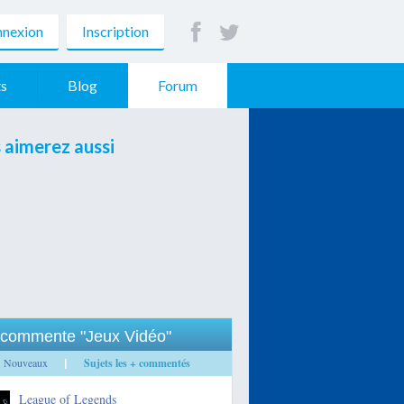
nexion
Inscription
s
Blog
Forum
 aimerez aussi
commente "Jeux Vidéo"
Nouveaux
Sujets les + commentés
|
League of Legends