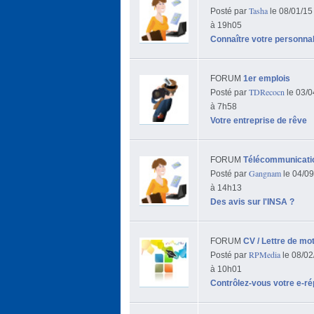
Tasha
Posté par
le 08/01/15
à 19h05
Connaître votre personnal
FORUM
1er emplois
TDRecocn
Posté par
le 03/0
à 7h58
Votre entreprise de rêve
FORUM
Télécommunicatio
Gangnam
Posté par
le 04/09
à 14h13
Des avis sur l'INSA ?
FORUM
CV / Lettre de mot
RPMedia
Posté par
le 08/02
à 10h01
Contrôlez-vous votre e-ré