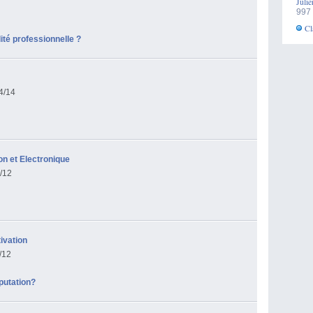
Julie
997 
Cl
ité professionnelle ?
4/14
n et Electronique
/12
ivation
/12
putation?