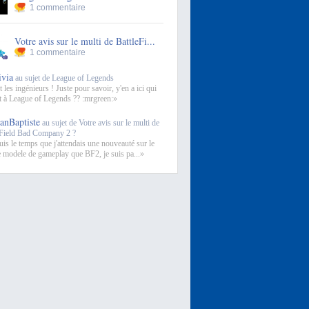
1 commentaire
Votre avis sur le multi de BattleFi...
1 commentaire
ivia
au sujet de League of Legends
 les ingénieurs ! Juste pour savoir, y'en a ici qui
t à League of Legends ?? :mrgreen:»
eanBaptiste
au sujet de Votre avis sur le multi de
eField Bad Company 2 ?
is le temps que j'attendais une nouveauté sur le
modele de gameplay que BF2, je suis pa...»