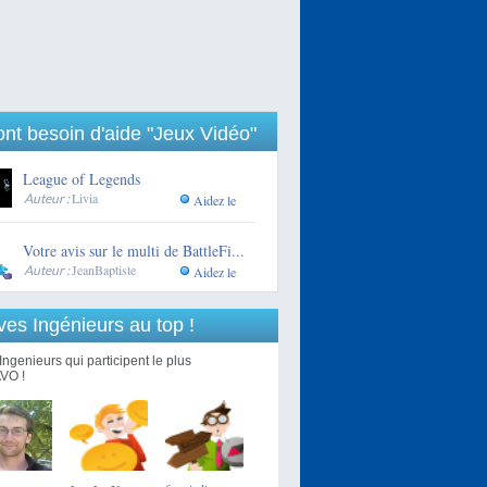
 ont besoin d'aide "Jeux Vidéo"
League of Legends
Livia
Auteur :
Aidez le
Votre avis sur le multi de BattleFi...
JeanBaptiste
Auteur :
Aidez le
ves Ingénieurs au top !
Ingenieurs qui participent le plus
VO !