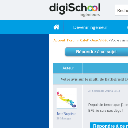
Devenir ingénieur
Accueil
›
Forum
›
Cafet'
›
Jeux Vidéo
›
Votre avis 
Auteur
Votre avis sur le multi de BattleField
27 Septembre 2010 à 18:13
Depuis le temps que j'a
BF2, je suis pas déçu!!
JeanBaptiste
26 Messages
Répondre à ce