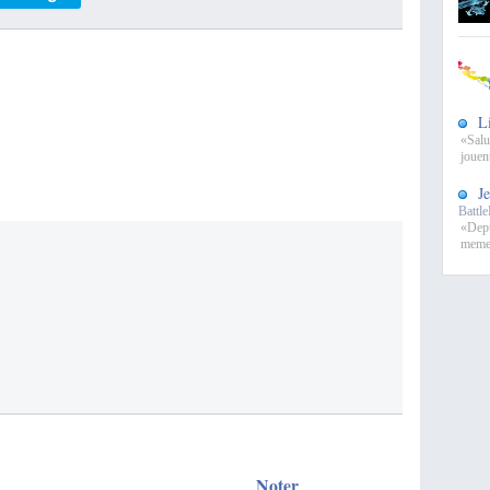
L
«Salut
jouen
J
Battl
«Depu
meme 
Noter