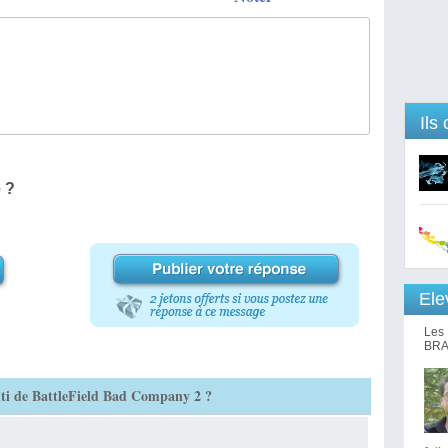
Ils
 ?
Ele
Les 
BRA
multi de BattleField Bad Company 2 ?