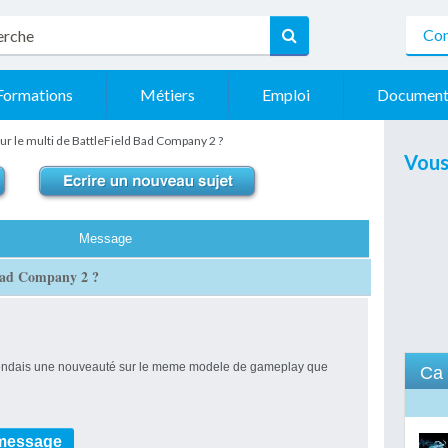
Con
Formations
Métiers
Emploi
Document
sur le multi de BattleField Bad Company 2 ?
Vous
Message
 Bad Company 2 ?
ttendais une nouveauté sur le meme modele de gameplay que
Ca 
 message