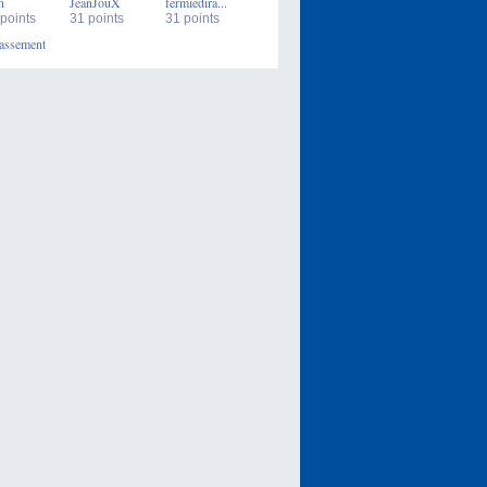
n
JeanJouX
fermiedira...
points
31 points
31 points
assement