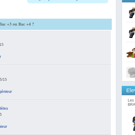
 Bac +3 ou Bac +4 ?
/15
r
5/15
Ele
génieur
Les 
BRA
lèles
15
nieur