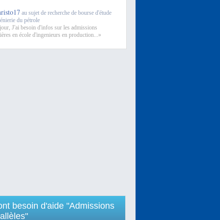
hristo17
au sujet de recherche de bourse d'étude
énierie du pétrole
our, J'ai besoin d'infos sur les admissions
ières en école d'ingenieurs en production...»
 ont besoin d'aide "Admissions
allèles"