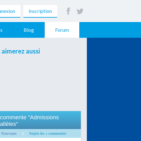
nexion
Inscription
s
Blog
Forum
 aimerez aussi
 commente "Admissions
allèles"
Nouveaux
Sujets les + commentés
|