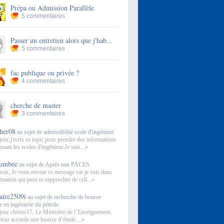
Prépa ou Admission Parallèle
5 commentaires
Passer un entretien alors que j'hab...
5 commentaires
fac publique ou privée ?
4 commentaires
cherche de master
3 commentaires
aher08
au sujet de admissibilité ecole d'ingénieur
our,j'ecris ce topic pour prendre des informations
rnant les ecoles d'ingénieur.Je suis...»
umbee
au sujet de Après une PACES
oir, Je vous envoie ce message car je suis dans
tuation qui peut se rapprocher de cell...»
laire2509i
au sujet de recherche de bourse
e en ingénierie du pétrole
our christo17, Le Ministère de l’Enseignement
ieur accorde une bourse d’étude ...»