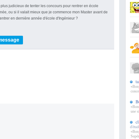
it plus judicieux de tenter les concours pour rentrer en école
'année, ou si il valait mieux que je commence mon Master avant de
rentrer en dernière année d'école d'Ingénieur ?
 message
t
«Bonj
conce
B
«Bons
une si
c
d'étud
«Bonj
Supér