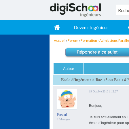
Devenir ingénieur
Accueil
›
Forum
›
Formation
›
Admissions Parallè
Auteur
Ecole d'ingénieur à Bac +3 ou Bac +4 
19 Octobre 2010 à 12:27
Bonjour,
Pascal
Je suis actuellement en L
1 Messages
école d'ingénieur pour a