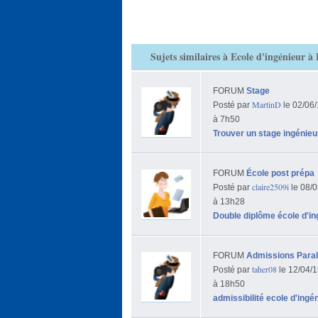
Sujets similaires à Ecole d'ingénieur à
FORUM
Stage
MartinD
Posté par
le 02/06
à 7h50
Trouver un stage ingénieu
FORUM
École post prépa
claire2509i
Posté par
le 08/0
à 13h28
Double diplôme école d'in
FORUM
Admissions Paral
taher08
Posté par
le 12/04/
à 18h50
admissibilité ecole d'ingé