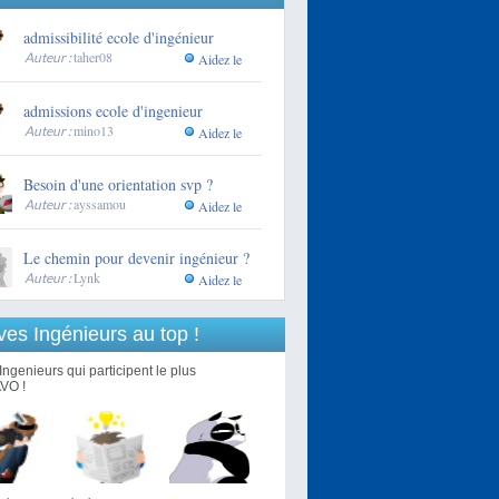
admissibilité ecole d'ingénieur
taher08
Auteur :
Aidez le
admissions ecole d'ingenieur
mino13
Auteur :
Aidez le
Besoin d'une orientation svp ?
ayssamou
Auteur :
Aidez le
Le chemin pour devenir ingénieur ?
Lynk
Auteur :
Aidez le
ves Ingénieurs au top !
Ingenieurs qui participent le plus
VO !