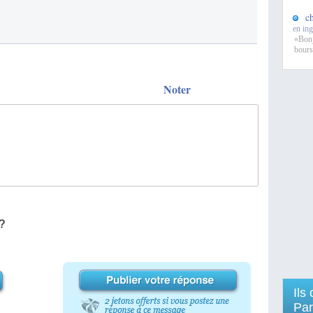
c
en ing
«Bonj
bours
Noter
 ?
Ils
Par