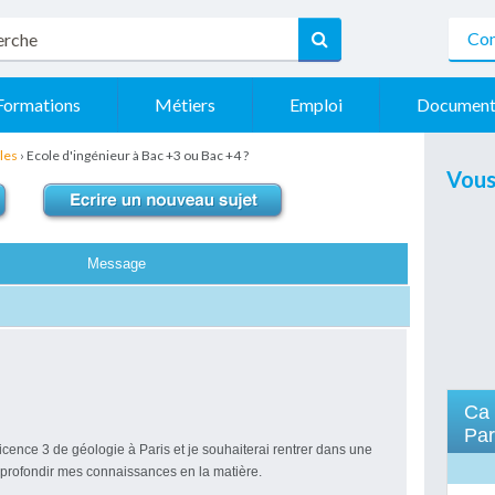
Con
Formations
Métiers
Emploi
Document
les
›
Ecole d'ingénieur à Bac +3 ou Bac +4 ?
Vous
Message
?
Ca
Par
icence 3 de géologie à Paris et je souhaiterai rentrer dans une
pprofondir mes connaissances en la matière.