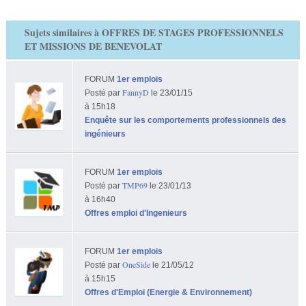
Sujets similaires à OFFRES DE STAGES PROFESSIONNELS
ET MISSIONS DE BENEVOLAT
FORUM
1er emplois
FannyD
Posté par
le 23/01/15
à 15h18
Enquête sur les comportements professionnels des
ingénieurs
FORUM
1er emplois
TMP69
Posté par
le 23/01/13
à 16h40
Offres emploi d'Ingenieurs
FORUM
1er emplois
OneSide
Posté par
le 21/05/12
à 15h15
Offres d'Emploi (Energie & Environnement)