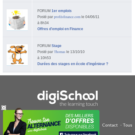
FORUM
1er emplois
profilsfinance.com
Posté par
le 04/06/11
à 8h34
Offres d'emploi en Finance
FORUM
Stage
Thomas
Posté par
le 13/10/10
à 10h53
Durées des stages en école d'ingénieur ?
Publicité sur le réseau digiSchool
-
C.G.U/C.G.V
-
Contact
- Tous
droits réservés 2011-2020