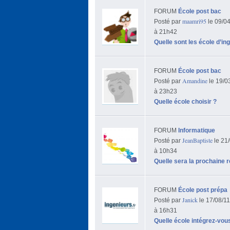
FORUM
École post bac
maamri95
Posté par
le 09/0
à 21h42
Quelle sont les école d’in
FORUM
École post bac
Amandine
Posté par
le 19/0
à 23h23
Quelle école choisir ?
FORUM
Informatique
JeanBaptiste
Posté par
le 21
à 10h34
Quelle sera la prochaine 
FORUM
École post prépa
Janick
Posté par
le 17/08/1
à 16h31
Quelle école intégrez-vous