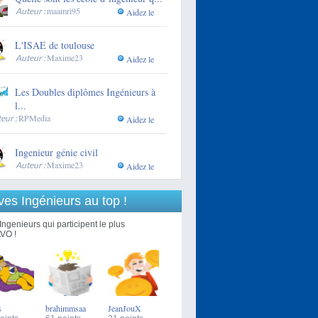
maamri95
Auteur :
Aidez le
L'ISAE de toulouse
Maxime23
Auteur :
Aidez le
Les Doubles diplômes Ingénieurs à
l...
RPMedia
eur :
Aidez le
Ingenieur génie civil
Maxime23
Auteur :
Aidez le
ves Ingénieurs au top !
Ingenieurs qui participent le plus
VO !
s
brahimmsaa
JeanJouX