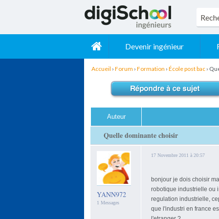
Devenir ingénieur
Accueil
›
Forum
›
Formation
›
École post bac
›
Que
Auteur
Quelle dominante choisir
17 Novembre 2011 à 20:57
bonjour je dois choisir m
robotique industrielle ou
YANN972
regulation industrielle, c
1 Messages
que l'industri en france es
l'etranger ?