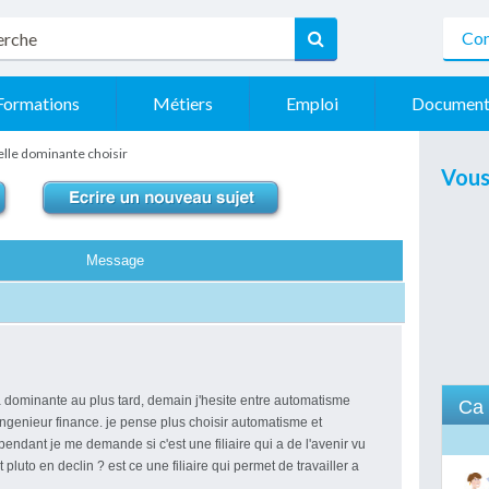
Con
Formations
Métiers
Emploi
Document
lle dominante choisir
Vous
Message
a dominante au plus tard, demain j'hesite entre automatisme
Ca 
 ingenieur finance. je pense plus choisir automatisme et
ependant je me demande si c'est une filiaire qui a de l'avenir vu
t pluto en declin ? est ce une filiaire qui permet de travailler a