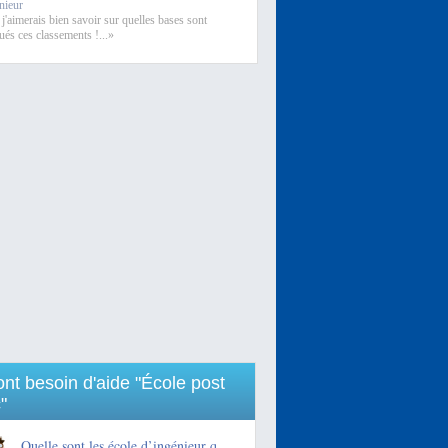
nieur
j'aimerais bien savoir sur quelles bases sont
tués ces classements !...»
 ont besoin d'aide "École post
"
Quelle sont les école d’ingénieur q...