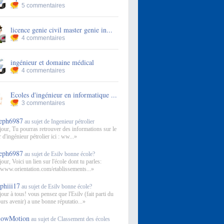
5 commentaires
licence genie civil master genie in...
4 commentaires
ingénieur et domaine médical
4 commentaires
Ecoles d'ingénieur en informatique ...
3 commentaires
teph6987
au sujet de Ingenieur pétrolier
our, Tu pourras retrouver des informations sur le
 d'ingénieur pétrolier ici : ww...»
teph6987
au sujet de Esilv bonne école?
our, Voici un lien sur l'école dont tu parles:
//www.orientation.com/etablissements...»
aphiii17
au sujet de Esilv bonne école?
our à tous! vous pensez que l'Esilv (fait parti du
urs avenir) a une bonne réputatio...»
lowMotion
au sujet de Classement des écoles