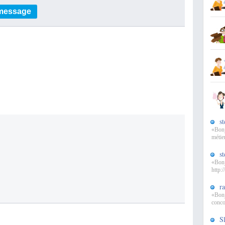
 message
s
«Bonj
métier
s
«Bonj
http:
r
«Bonj
conco
S