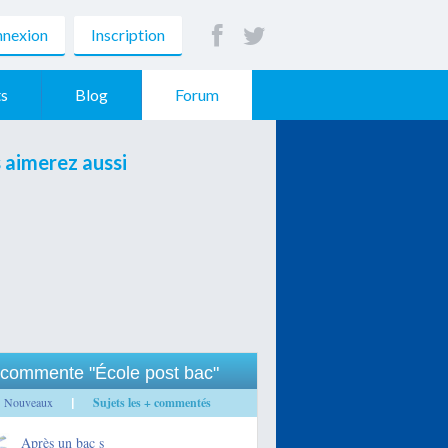
nexion
Inscription
s
Blog
Forum
 aimerez aussi
commente "École post bac"
Nouveaux
Sujets les + commentés
|
Après un bac s