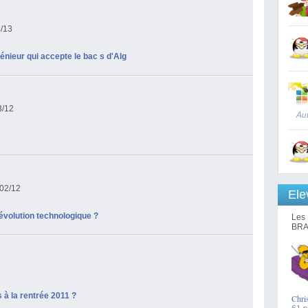
4/13
génieur qui accepte le bac s d'Alg
3/12
Aut
/02/12
Ele
révolution technologique ?
Les 
BRA
1
 à la rentrée 2011 ?
Chri