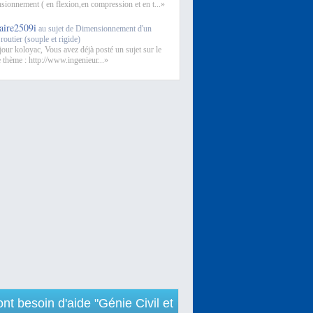
sionnement ( en flexion,en compression et en t...»
laire2509i
au sujet de Dimensionnement d'un
 routier (souple et rigide)
our koloyac, Vous avez déjà posté un sujet sur le
thème : http://www.ingenieur...»
 ont besoin d'aide "Génie Civil et