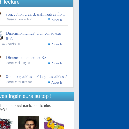
hitecture"
conception d'un dessalinisateur flo...
mazertys17
Auteur :
Aidez le
Dimensionnement d'un convoyeur
liné...
Nazirella
eur :
Aidez le
Dimensionnement en BA
koloyac
Auteur :
Aidez le
Spinning cables = Filage des câbles ?
soul5000
Auteur :
Aidez le
ves Ingénieurs au top !
Ingenieurs qui participent le plus
VO !