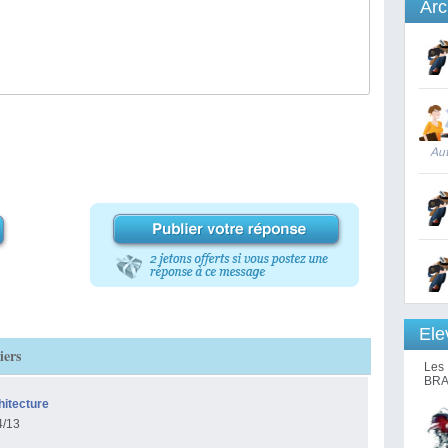
Arc
Aut
Ele
iers
Les 
BRA
hitecture
4/13