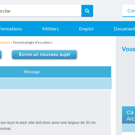
Con
Formations
Métiers
Emploi
Document
tecture
›
Terminologie d'escaliers
Vous
Message
Ca 
Arc
e qui reçoi le pied ;elle doit donc avoir une largeur de 30 cm
normal.