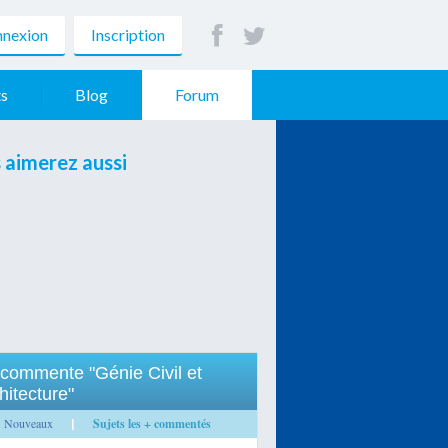
nexion
Inscription
s
Blog
Forum
 aimerez aussi
commente "Génie Civil et
hitecture"
Nouveaux
Sujets les + commentés
|