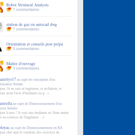
Robot Strutural Analysis
7 commentaires
station de gaz en autocad dwg
7 commentaires
Orientation et conseils post prépa
3 commentaires
Maître d'ouvrage
3 commentaires
azertys17
au sujet de conception d'un
inisateur flottant
ur. Je ne suis ni ingénieur, ni architecte, et
rais avoir l'avis d'étudiants ou p...»
azirella
au sujet de Dimensionnement d'un
eur linéaire
our à tous ! Je suis une étudiante en 2ème année
 en sciences de l'ingénieur. ...»
oloyac
au sujet de Dimensionnement en BA
our cher ami.Je voudrais des exercices de