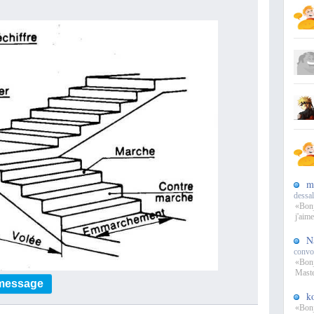
m
dessal
«Bonjo
j'aime
N
convoy
«Bonj
Master
 message
k
«Bonj