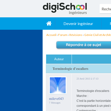
Devenir ingénieur
Accueil
›
Forum
›
Révisions
›
Génie Civil et Archi
Auteur
Terminologie d'escaliers
23 Avril 2013 à 17:13
Terminologie d'escaliers
Marche :
mileve043
C'est la partie horizontal
7 Messages
correspondant à un pied 
Contremarche :...