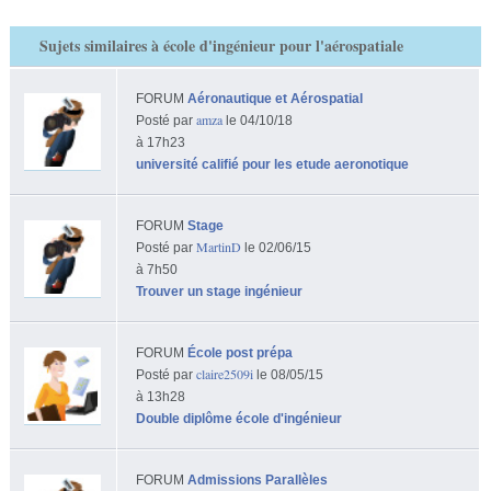
Sujets similaires à école d'ingénieur pour l'aérospatiale
FORUM
Aéronautique et Aérospatial
amza
Posté par
le 04/10/18
à 17h23
université califié pour les etude aeronotique
FORUM
Stage
MartinD
Posté par
le 02/06/15
à 7h50
Trouver un stage ingénieur
FORUM
École post prépa
claire2509i
Posté par
le 08/05/15
à 13h28
Double diplôme école d'ingénieur
FORUM
Admissions Parallèles