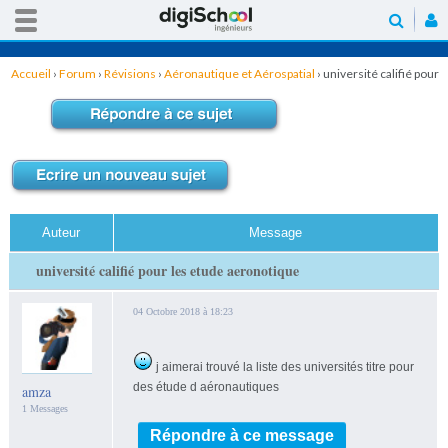
Accueil
›
Forum
›
Révisions
›
Aéronautique et Aérospatial
›
université califié pour
les etude aeronotique
Auteur
Message
université califié pour les etude aeronotique
04 Octobre 2018 à 18:23
j aimerai trouvé la liste des universités titre pour
des étude d aéronautiques
amza
1 Messages
Répondre à ce message