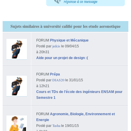
Sujets similaires à université califié pour les etude aeronotique
FORUM
Physique et Mécanique
jedcis
Posté par
le 09/04/15
à 20h31
Aide pour un projet de design :(
FORUM
Prépa
DIAS20
Posté par
le 31/01/15
à 12h21
Cours et TDs de l'école des ingénieurs ENSAM pour
Semestre 1
FORUM
Agronomie, Biologie, Environnement et
Energie
Tasha
Posté par
le 19/01/15