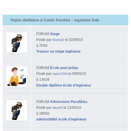
Sujets similaires à Garde forestier : ingénieur bois
FORUM
Stage
MartinD
Posté par
le 02/06/15
à 7h50
Trouver un stage ingénieur
FORUM
École post prépa
claire2509i
Posté par
le 08/05/15
à 13h28
Double diplôme école d'ingénieur
FORUM
Admissions Parallèles
taher08
Posté par
le 12/04/15
à 18h50
admissibilité ecole d'ingénieur