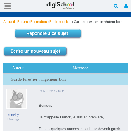
Accueil
›
Forum
›
Formation
›
École post bac
›
Garde forestier : ingénieur bois
Auteur
Message
Garde forestier : ingénieur bois
03 Avril 2012 à 16:11
Bonjour,
francky
Je m'appelle Franck, je suis en première,
1 Messages
Depuis quelques années je souhaite devenir
garde