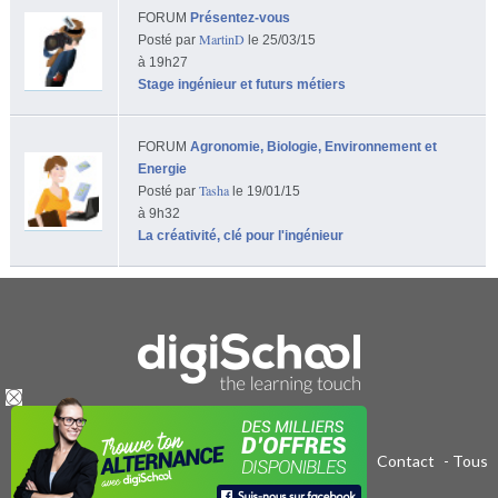
FORUM
Présentez-vous
MartinD
Posté par
le 25/03/15
à 19h27
Stage ingénieur et futurs métiers
FORUM
Agronomie, Biologie, Environnement et
Energie
Tasha
Posté par
le 19/01/15
à 9h32
La créativité, clé pour l'ingénieur
Publicité sur le réseau digiSchool
-
C.G.U/C.G.V
-
Contact
- Tous
droits réservés 2011-2020