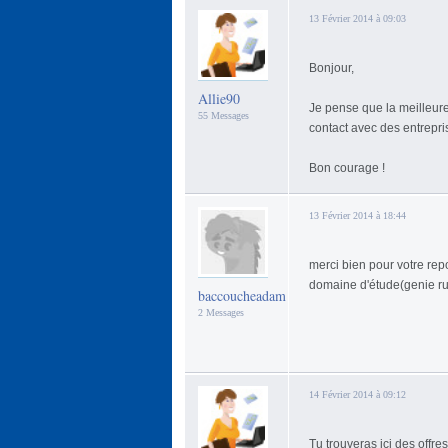
13 Février 2014 à 09:03
Bonjour,
Allie90
Je pense que la meilleure
55 Messages
contact avec des entrepri
Bon courage !
13 Février 2014 à 18:44
merci bien pour votre re
domaine d'étude(genie ru
baccoucheadam
2 Messages
14 Février 2014 à 09:12
Tu trouveras ici des offre