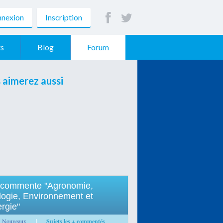
nexion
Inscription
s
Blog
Forum
 aimerez aussi
 commente "Agronomie,
logie, Environnement et
rgie"
Nouveaux
Sujets les + commentés
|