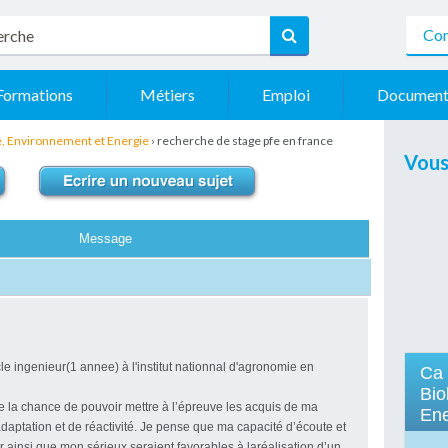
Con
Formations
Métiers
Emploi
Document
e, Environnement et Energie
›
recherche de stage pfe en france
Vous
Message
le ingenieur(1 annee) à l'institut nationnal d'agronomie en
Ca
Bio
ge la chance de pouvoir mettre à l’épreuve les acquis de ma
Ene
daptation et de réactivité. Je pense que ma capacité d’écoute et
 ainsi que mon sérieux seraient favorables à laréalisation d’un