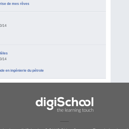
prise de mes rêves
0/14
lèles
0/14
de en ingénierie du pétrole