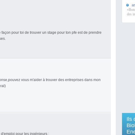
a
«Bons
des i
 façon pour toi de trouver un stage pour ton pfe est de prendre
ses.
ponse,pouvez vous m'aider à trouver des entreprises dans mon
ral)
Ils
Bio
Ene
s d'emploi pour les ingénieurs :