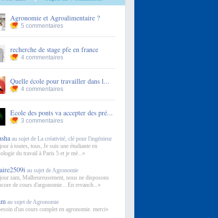
Agronomie et Agroalimentaire ?
5 commentaires
recherche de stage pfe en france
4 commentaires
Quelle école pour travailler dans l...
4 commentaires
Ecole des ponts va accepter des pré...
3 commentaires
asha
au sujet de La créativité, clé pour l'ingénieur
our à toutes, tous, Je suis une étudiante en
logie du travail à Paris 5 et je mè...»
laire2509i
au sujet de Agronomie
our zam, Malheureusement, nous ne disposons
ncore de cours d'argonomie... En revanch...»
am
au sujet de Agronomie
 besoin d'un cours complet en agronomie. merci»