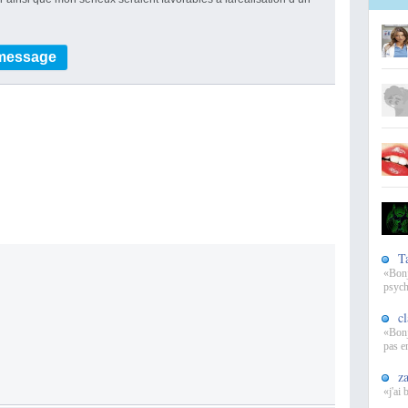
 message
T
«Bonj
psycho
c
«Bonj
pas e
z
«j'ai