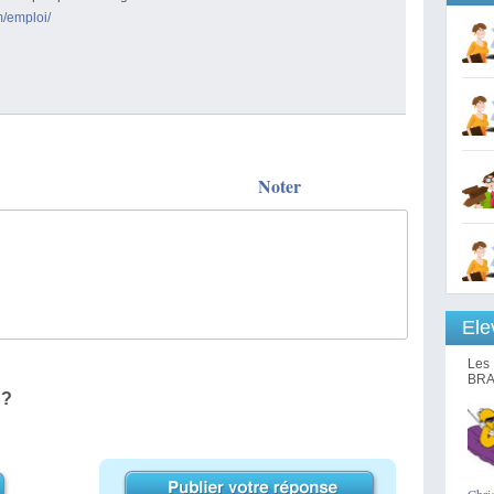
m/emploi/
Noter
Ele
Les 
BRA
 ?