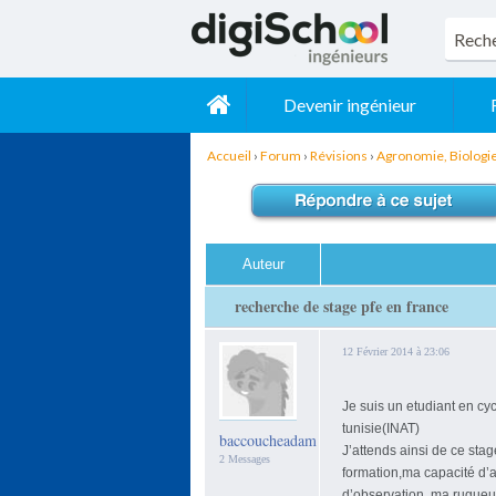
Devenir ingénieur
Accueil
›
Forum
›
Révisions
›
Agronomie, Biologi
Auteur
recherche de stage pfe en france
12 Février 2014 à 23:06
Je suis un etudiant en cyc
tunisie(INAT)
baccoucheadam
J’attends ainsi de ce sta
2 Messages
formation,ma capacité d’a
d’observation, ma rugueur