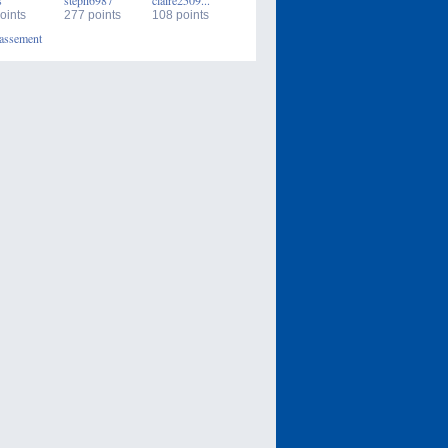
s
steph6987
claire2509...
oints
277 points
108 points
assement