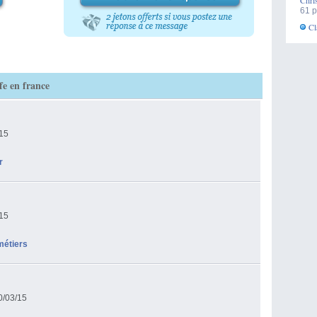
Chri
61 p
Cl
fe en france
/15
r
/15
métiers
0/03/15