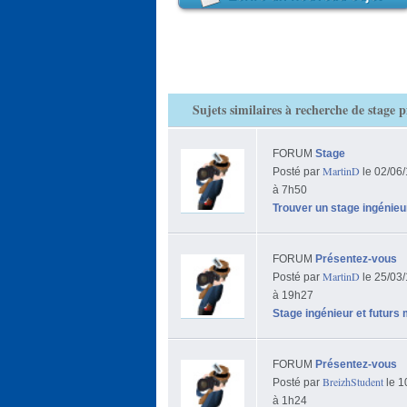
Sujets similaires à recherche de stage p
FORUM
Stage
MartinD
Posté par
le 02/06
à 7h50
Trouver un stage ingénieu
FORUM
Présentez-vous
MartinD
Posté par
le 25/03
à 19h27
Stage ingénieur et futurs 
FORUM
Présentez-vous
BreizhStudent
Posté par
le 1
à 1h24