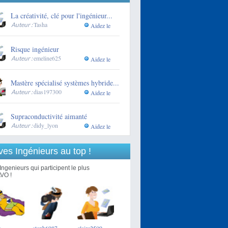
La créativité, clé pour l'ingénieur...
Tasha
Auteur :
Aidez le
Risque ingénieur
emeline625
Auteur :
Aidez le
Mastère spécialisé systèmes hybride...
dias197300
Auteur :
Aidez le
Supraconductivité aimanté
didy_lyon
Auteur :
Aidez le
ves Ingénieurs au top !
Ingenieurs qui participent le plus
VO !