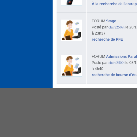
À la recherche de l'entre
FORUM
Stage
claire2509i
Posté par
le 20/1
à 23h37
recherche de PFE
FORUM
Admissions Paral
claire2509i
Posté par
le 08/1
à 4h40
recherche de bourse d'étu