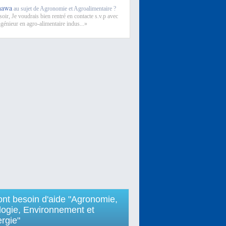
nawa
au sujet de Agronomie et Agroalimentaire ?
oir, Je voudrais bien rentré en contacte s.v.p avec
ngénieur en agro-alimentaire indus...»
 ont besoin d'aide "Agronomie,
logie, Environnement et
rgie"