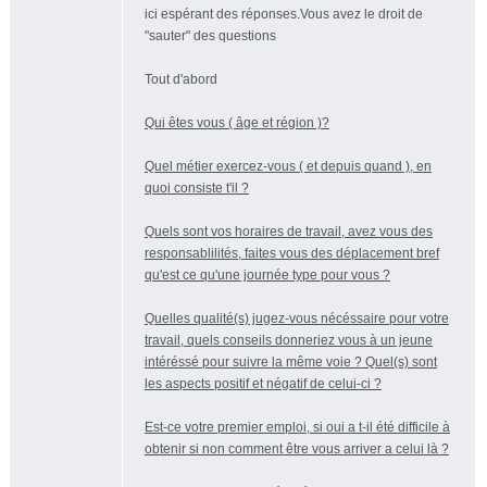
ici espérant des réponses.Vous avez le droit de
"sauter" des questions
Tout d'abord
Qui êtes vous ( âge et région )?
Quel métier exercez-vous ( et depuis quand ), en
quoi consiste t'il ?
Quels sont vos horaires de travail, avez vous des
responsablilités, faites vous des déplacement bref
qu'est ce qu'une journée type pour vous ?
Quelles qualité(s) jugez-vous nécéssaire pour votre
travail, quels conseils donneriez vous à un jeune
intéréssé pour suivre la même voie ? Quel(s) sont
les aspects positif et négatif de celui-ci ?
Est-ce votre premier emploi, si oui a t-il été difficile à
obtenir si non comment être vous arriver a celui là ?