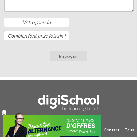
Publicité sur le réseau digiSchool
-
C.G.U/C.G.V
-
Contact
- Tous
droits réservés 2011-2020