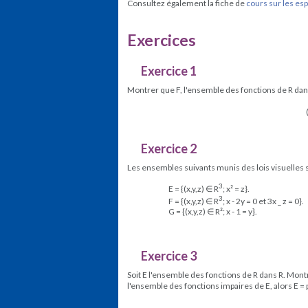
Consultez également la fiche de
cours sur les es
Exercices
Exercice 1
Montrer que F, l'ensemble des fonctions de R dans
Exercice 2
Les ensembles suivants munis des lois visuelles s
3
E = {(x,y,z) ∈ R
; x² = z}.
3
F = {(x,y,z) ∈ R
; x - 2y = 0 et 3x _ z = 0}.
G = {(x,y,z) ∈ R²; x - 1 = y}.
Exercice 3
Soit E l'ensemble des fonctions de R dans R. Montr
l'ensemble des fonctions impaires de E, alors E = p