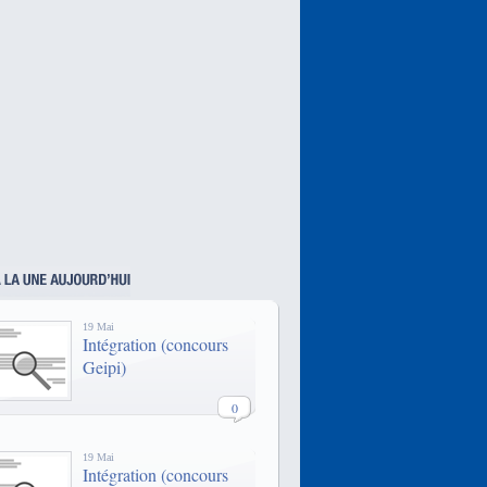
Paris est une école d'ingénieur
spécialisée dans l'informatique,
l'électronique et les
télécommunications.
Epitech est reconnue être l’une des
meilleures écoles pour transformer
une passion pour l’informatique en
une expertise qui débouche sur des
emplois à fort potentiel comparable
à celui des Grandes Ecoles
traditionnelles.
L’EPF est une école d’ingénieurs
généralistes post-bac qui propose
une formation d’ingénieurs
généralistes, 2 formations
binationales et une formation par
apprentissage, toutes habilitées par
19 Mai
la CTI.
Intégration (concours
www.epf.fr/
Geipi)
0
19 Mai
Intégration (concours