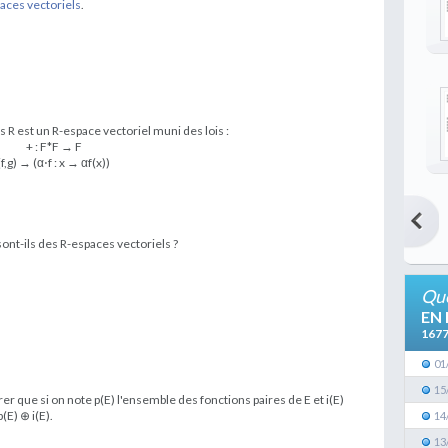
paces vectoriels
.
 R est un R-espace vectoriel muni des lois :
+ : F*F → F
(f,g) → (α⋅f : x → αf(x))
ont-ils des R-espaces vectoriels ?
Que
EN
167
01
15
er que si on note p(E) l'ensemble des fonctions paires de E et i(E)
(E) ⊕ i(E).
14
13