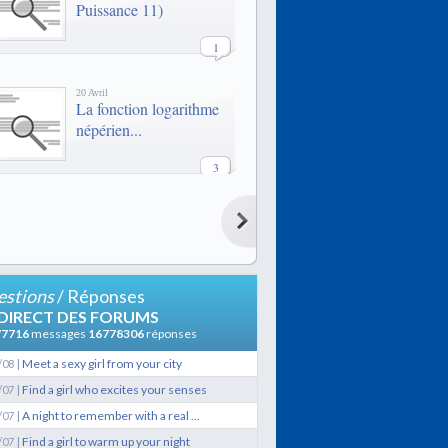
Puissance 11)
1
20 Avril
La fonction logarithme
népérien...
3
20 Avril
La fonction logarithme
népérien...
3
stions
/ Réponses
21 Février
 DIRECT DES FORUMS
LES QUAIS
77716
messages
16778306
réponses
|
Meet a sexy girl from your city
/08
9
|
Find a girl who excites your senses
/07
|
A night to remember with a real ...
/07
29 Janvier
Lexique de termes
|
Find a girl to warm up your night
/07