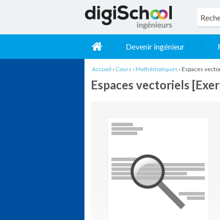
Devenir ingénieur
Accueil
›
Cours
›
Mathématiques
›
Espaces vector
Espaces vectoriels [Exer