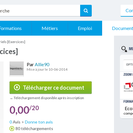
Con
Formations
Métiers
Emploi
Document
iels [Exercices]
cices]
Par
Allie90
Mise à jour le 10-06-2014
Télécharger ce document
→ Téléchargement disponible après inscription
0,00
/20
Eco
comp
0
Avis >
Donne ton avis
80 téléchargements