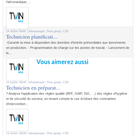
l’aéronautique, ...
24 Juillet 16h41 |
Aéronautique
| Twin group |
CDI
Technicien planificati...
-Garantir la mise à disposition des données d’entrée primordiales aux lancements
en production. - Programmation de charge sur les postes de travail. - Lancement de
la...
Vous aimerez aussi
24 Juillet 16h40 |
Aéronautique
| Twin group |
CDI
Technicien en préparat...
? Analyse l’application des règles qualité (BPF, GMP, ISO, …) des règles d’hygiène
et de sécurité du secteur, en tenant compte le cas échéant des contraintes
d’intervention...
24 Juillet 16h36 |
Aéronautique
| Twin group |
CDI