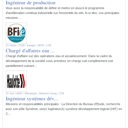
Ingénieur de production
Vous avez la responsabilité de définir et mettre en œuvre le programme
d'amélioration continue industrielle sur l'ensemble du site. A ce titre, vos principales
missions ...
23 Juillet 17h39 |
Energie
| BFIE |
CDI
Chargé d'affaires eau ...
Chargé d'affaire sur des opérations eau et assainissement. Dans la cadre du
développement de la société vous prendrez en charge soit complètement soit
partiellement suivant...
25 Juin 14h05 |
Mécanique
| Haulotte Group |
CDI
Ingénieur systèmes dév...
Missions et responsabilités principales : La Direction du Bureau d’Etude, recherche
pour son pôle Système, un(e) Ingénieur(e) système développement logiciel (H/F) en
C...