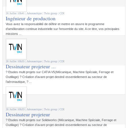
26 Juillet 10h41 |
Aéronautique
| Twin group |
CDI
Ingénieur de production
Vous avez la responsabilité de définir et mettre en œuvre le programme
d'amélioration continue industrielle sur l'ensemble du site. A ce titre, vos principales
missions ...
26 Juillet 10h35 |
Aéronautique
| Twin group |
CDI
Dessinateur projeteur ...
? Etudes multi projets sur CATIA V5(Mécanique, Machine Spéciale, Ferrage et
Outillage) ? Création d’avant-projet destiné essentiellement au secteur de
l’aéronautique, ? ...
26 Juillet 10h33 |
Aéronautique
| Twin group |
CDI
Dessinateur projeteur
? Etudes multi projets sur Solidworks (Mécanique, Machine Spéciale, Ferrage et
Outillage) ? Création d’avant-projet destiné essentiellement au secteur de