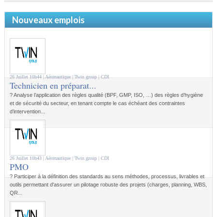
Nouveaux emplois
26 Juillet 10h44 |
Aéronautique
| Twin group |
CDI
Technicien en préparat...
? Analyse l’application des règles qualité (BPF, GMP, ISO, …) des règles d’hygiène
et de sécurité du secteur, en tenant compte le cas échéant des contraintes
d’intervention...
26 Juillet 10h43 |
Aéronautique
| Twin group |
CDI
PMO
? Participer à la définition des standards au sens méthodes, processus, livrables et
outils permettant d'assurer un pilotage robuste des projets (charges, planning, WBS,
QR...