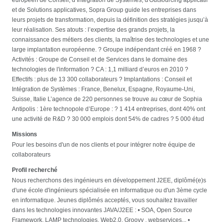
et de Solutions applicatives, Sopra Group guide les entreprises dans
leurs projets de transformation, depuis la définition des stratégies jusqu’à
leur réalisation. Ses atouts : l’expertise des grands projets, la
connaissance des métiers des clients, la maîtrise des technologies et une
large implantation européenne. ? Groupe indépendant créé en 1968 ?
Activités : Groupe de Conseil et de Services dans le domaine des
technologies de l'information ? CA : 1,1 milliard d’euros en 2010 ?
Effectifs : plus de 13 300 collaborateurs ? Implantations : Conseil et
Intégration de Systèmes : France, Benelux, Espagne, Royaume-Uni,
Suisse, Italie L’agence de 220 personnes se trouve au cœur de Sophia
Antipolis : 1ère technopole d’Europe : ? 1 414 entreprises, dont 40% ont
une activité de R&D ? 30 000 emplois dont 54% de cadres ? 5 000 étud
Missions
Pour les besoins d'un de nos clients et pour intégrer notre équipe de
collaborateurs
Profil recherché
Nous recherchons des ingénieurs en développement J2EE, diplômé(e)s
d'une école d'ingénieurs spécialisée en informatique ou d'un 3ème cycle
en informatique. Jeunes diplômés acceptés, vous souhaitez travailler
dans les technologies innovantes JAVA/J2EE : • SOA, Open Source
Framework, LAMP technologies, Web2.0, Groovy , webservices... •