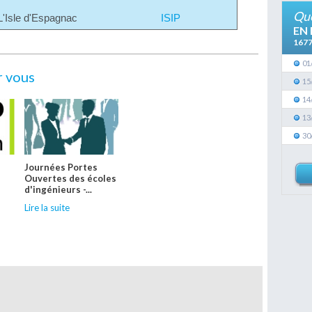
Que
L'Isle d'Espagnac
ISIP
EN
167
01
r vous
15
14
13
30
e
Journées Portes
Ouvertes des écoles
d'ingénieurs -...
Lire la suite