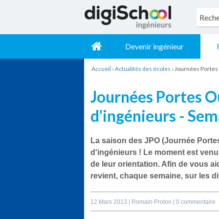
Devenir ingénieur
Accueil
›
Actualités des écoles
›
Journées Portes 
Journées Portes O
d'ingénieurs - Se
La saison des JPO (Journée Portes
d'ingénieurs ! Le moment est venu 
de leur orientation. Afin de vous ai
revient, chaque semaine, sur les d
12 Mars 2013 |
Romain Proton
|
0 commentaire