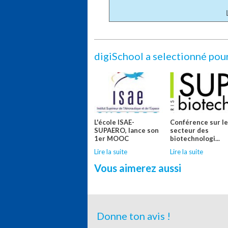
digiSchool a selectionné pou
L'école ISAE-
Conférence sur l
SUPAERO, lance son
secteur des
1er MOOC
biotechnologi...
Lire la suite
Lire la suite
Vous aimerez aussi
Donne ton avis !