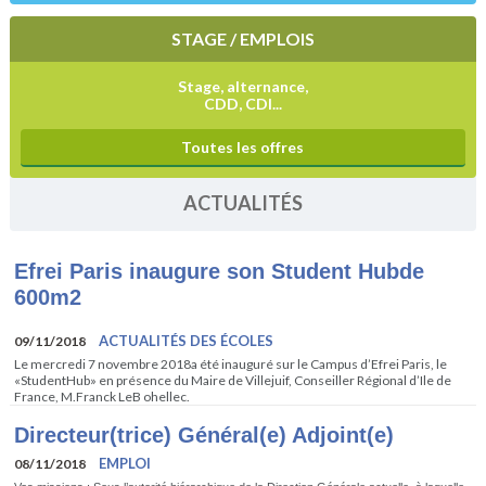
STAGE / EMPLOIS
Stage, alternance,
CDD, CDI...
Toutes les offres
ACTUALITÉS
Efrei Paris inaugure son Student Hubde
600m2
ACTUALITÉS DES ÉCOLES
09/11/2018
Le mercredi 7 novembre 2018a été inauguré sur le Campus d’Efrei Paris, le
«StudentHub» en présence du Maire de Villejuif, Conseiller Régional d’Ile de
France, M.Franck LeB ohellec.
Directeur(trice) Général(e) Adjoint(e)
EMPLOI
08/11/2018