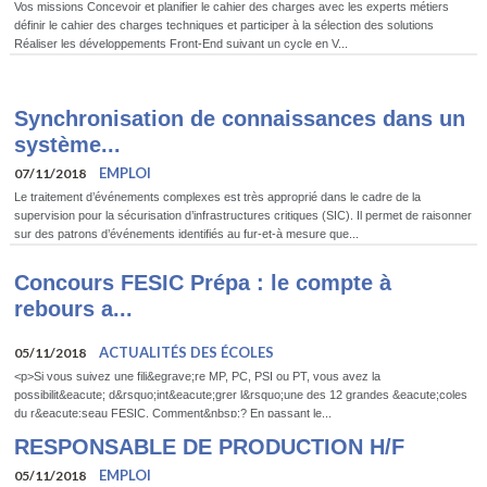
Vos missions Concevoir et planifier le cahier des charges avec les experts métiers
définir le cahier des charges techniques et participer à la sélection des solutions
Réaliser les développements Front-End suivant un cycle en V...
Synchronisation de connaissances dans un
système...
EMPLOI
07/11/2018
Le traitement d’événements complexes est très approprié dans le cadre de la
supervision pour la sécurisation d’infrastructures critiques (SIC). Il permet de raisonner
sur des patrons d’événements identifiés au fur-et-à mesure que...
Concours FESIC Prépa : le compte à
rebours a...
ACTUALITÉS DES ÉCOLES
05/11/2018
<p>Si vous suivez une fili&egrave;re MP, PC, PSI ou PT, vous avez la
possibilit&eacute; d&rsquo;int&eacute;grer l&rsquo;une des 12 grandes &eacute;coles
du r&eacute;seau FESIC. Comment&nbsp;? En passant le...
RESPONSABLE DE PRODUCTION H/F
EMPLOI
05/11/2018