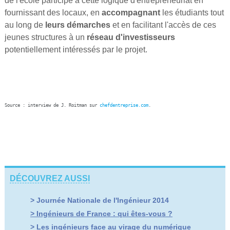
de l'école participe à cette logique d'entrepreneuriat en
fournissant des locaux, en
accompagnant
les étudiants tout
au long de
leurs démarches
et en facilitant l'accès de ces
jeunes structures à un
réseau d'investisseurs
potentiellement intéressés par le projet.
Source : interview de J. Roitman sur 
chefdentreprise.com
. 
DÉCOUVREZ AUSSI
> Journée Nationale de l'Ingénieur 2014
> Ingénieurs de France : qui êtes-vous ?
> Les ingénieurs face au virage du numérique