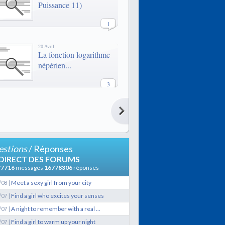
Puissance 11)
1
20 Avril
La fonction logarithme
népérien...
3
20 Avril
La fonction logarithme
népérien...
3
stions
/ Réponses
21 Février
 DIRECT DES FORUMS
LES QUAIS
77716
messages
16778306
réponses
|
Meet a sexy girl from your city
/08
9
|
Find a girl who excites your senses
/07
|
A night to remember with a real ...
/07
29 Janvier
Lexique de termes
|
Find a girl to warm up your night
/07