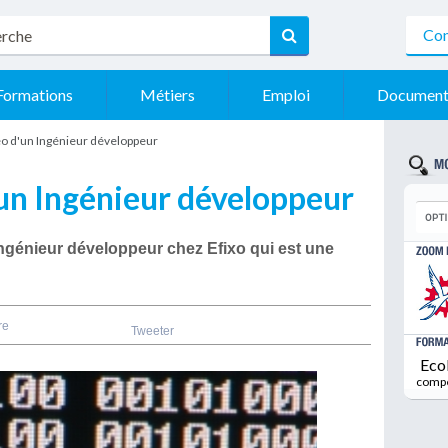
Con
Formations
Métiers
Emploi
Document
éo d'un Ingénieur développeur
'un Ingénieur développeur
génieur développeur chez Efixo qui est une
re
Tweeter
Eco
comp