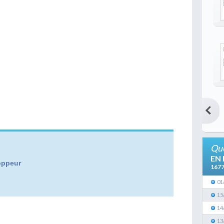
Que
EN
oppeur
167
01
15
14
13