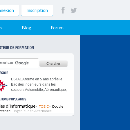
nexion
Inscription
s
Blog
Forum
ESTACA forme en 5 ans après le
Bac des ingénieurs dans les
secteurs Automobile, Aéronautique,
Spatial, Transports urbains et
ferroviaires. Membre de la
les d'informatique
Conférence des Grandes Ecoles et
-
TOEIC
-
Double
étence
-
habilitée par la Commission des
Ingénieur en Alternance
Titres d’Ingénieurs.
L’EPF est une école d’ingénieurs
généralistes post-bac qui propose