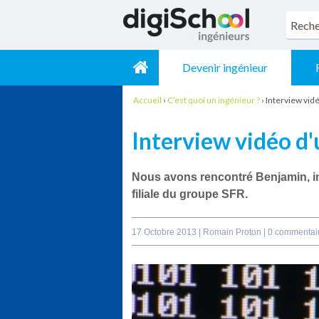
Devenir ingénieur
Accueil
›
C’est quoi un ingénieur ?
›
Interview vid
Interview vidéo d
Nous avons rencontré Benjamin, in
filiale du groupe SFR.
17 Octobre 2013 |
Romain Proton
|
0 commentai