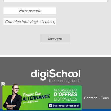
Publicité sur le réseau digiSchool
-
C.G.U/C.G.V
-
Contact
- Tous
droits réservés 2011-2020