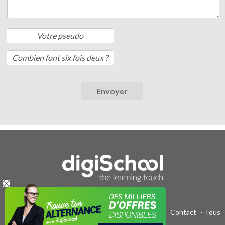
Publicité sur le réseau digiSchool
-
C.G.U/C.G.V
-
Contact
- Tous
droits réservés 2011-2020