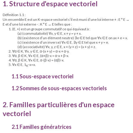
1. Structure d'espace vectoriel
Définition 1.1 :
Un ensemble E est un K-espace vectoriel s’il est muni d’une loi interne + : E * E →
E et d’une loi externe ⋅ : K * E → E telles que :
1. (E, +) est un groupe commutatif ce qui équivaut à :
(a) (commutativité) ∀x, y ∈ E, x + y = y + x.
(b) (existence d’un élément neutre) ∃e ∈ E tel que ∀x ∈ E on ax + e = x.
(c) (existence d’un inverse) ∀x ∈ E, ∃y ∈ E tel que x + y = e.
(d) (associativité) ∀x, y, z ∈ E, x + (y + z) = (x + y) + z.
2. ∀α ∈ K, ∀x, y ∈ E, α⋅(x + y) = α⋅x + α⋅y.
3. ∀α, β ∈ K, ∀x ∈ E, (α+β)⋅x = α⋅x + β⋅x.
4. ∀α, β ∈ K, ∀x ∈ E, α⋅(β⋅x) = (αβ)⋅x.
5. ∀x ∈ E, 1
⋅x=x.
K
1.1 Sous-espace vectoriel
1.2 Sommes de sous-espaces vectoriels
2. Familles particulières d'un espace
vectoriel
2.1 Familles génératrices