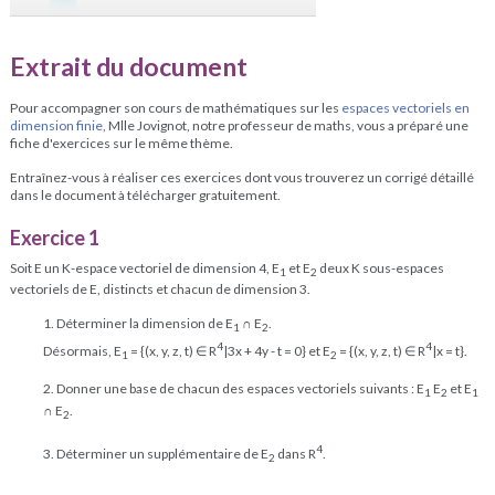
Extrait du document
Pour accompagner son cours de mathématiques sur les
espaces vectoriels en
dimension finie
, Mlle Jovignot, notre professeur de maths, vous a préparé une
fiche d'exercices sur le même thème.
Entraînez-vous à réaliser ces exercices dont vous trouverez un corrigé détaillé
dans le document à télécharger gratuitement.
Exercice 1
Soit E un K-espace vectoriel de dimension 4, E
et E
deux K sous-espaces
1
2
vectoriels de E, distincts et chacun de dimension 3.
1. Déterminer la dimension de E
∩ E
.
1
2
4
4
Désormais, E
= {(x, y, z, t) ∈ R
|3x + 4y - t = 0} et E
= {(x, y, z, t) ∈ R
|x = t}.
1
2
2. Donner une base de chacun des espaces vectoriels suivants : E
E
et E
1
2
1
∩ E
.
2
4
3. Déterminer un supplémentaire de E
dans R
.
2