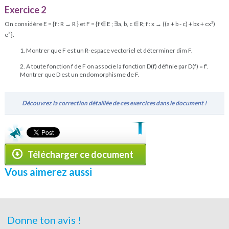
Exercice 2
On considère E = {f : R → R } et F = {f ∈ E ; ∃a, b, c ∈ R; f : x → ((a + b - c) + bx + cx²)
x
e
}.
1. Montrer que F est un R-espace vectoriel et déterminer dim F.
2. A toute fonction f de F on associe la fonction D(f) définie par D(f) = f'.
Montrer que D est un endomorphisme de F.
Découvrez la correction détaillée de ces exercices dans le document !
Télécharger ce document
Vous aimerez aussi
Donne ton avis !