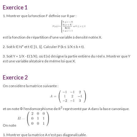
Exercice 1
1. Montrer que la fonction F définie sur R par :
est la fonction de répartition d'une variable à densité notée X.
2. Soit k ∈ N* et t ∈ ]1, 1[. Calculer P (k ≤ 1/X ≤ k + t).
3. Soit Y = 1/X - E(1/X), où E(x) désigne la partie entière du réel x. Montrer que Y
est une variable aléatoire de même loi que X.
Exercice 2
On considère la matrice suivante :
3
et on note Φ l'endomorphisme de R
représenté par A dans la base canonique.
On note
1. Montrer que la matrice A n'est pas diagonalisable.