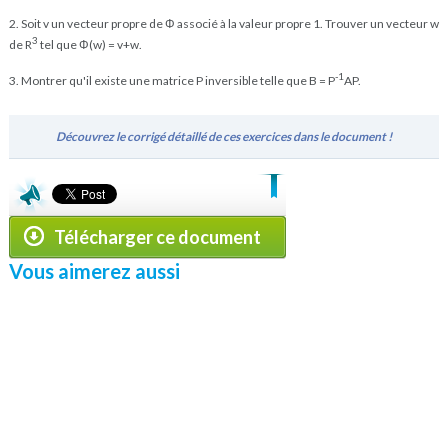
2. Soit v un vecteur propre de Φ associé à la valeur propre 1. Trouver un vecteur w
3
de R
tel que Φ(w) = v+w.
-1
3. Montrer qu'il existe une matrice P inversible telle que B = P
AP.
Découvrez le corrigé détaillé de ces exercices dans le document !
Télécharger ce document
Vous aimerez aussi