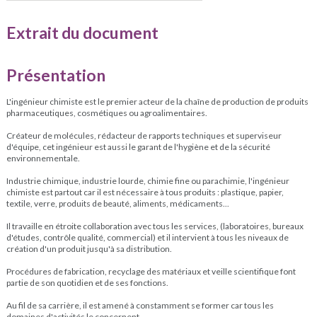
Extrait du document
Présentation
L'ingénieur chimiste est le premier acteur de la chaîne de production de produits
pharmaceutiques, cosmétiques ou agroalimentaires.
Créateur de molécules, rédacteur de rapports techniques et superviseur
d'équipe, cet ingénieur est aussi le garant de l'hygiène et de la sécurité
environnementale.
Industrie chimique, industrie lourde, chimie fine ou parachimie, l'ingénieur
chimiste est partout car il est nécessaire à tous produits : plastique, papier,
textile, verre, produits de beauté, aliments, médicaments...
Il travaille en étroite collaboration avec tous les services, (laboratoires, bureaux
d'études, contrôle qualité, commercial) et il intervient à tous les niveaux de
création d'un produit jusqu'à sa distribution.
Procédures de fabrication, recyclage des matériaux et veille scientifique font
partie de son quotidien et de ses fonctions.
Au fil de sa carrière, il est amené à constamment se former car tous les
domaines d'activités le concernent.