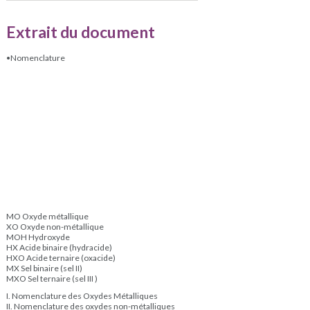
Extrait du document
•Nomenclature
MO Oxyde métallique
XO Oxyde non-métallique
MOH Hydroxyde
HX Acide binaire (hydracide)
HXO Acide ternaire (oxacide)
MX Sel binaire (sel II)
MXO Sel ternaire (sel III )
I. Nomenclature des Oxydes Métalliques
II. Nomenclature des oxydes non-métalliques