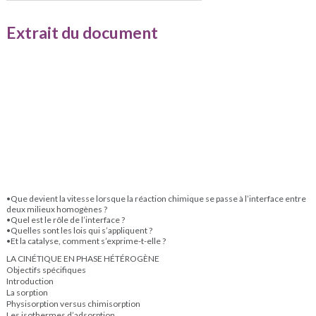
Extrait du document
•Que devient la vitesse lorsque la réaction chimique se passe à l’interface entre
deux milieux homogènes ?
•Quel est le rôle de l’interface ?
•Quelles sont les lois qui s’appliquent ?
•Et la catalyse, comment s’exprime-t-elle ?
LA CINÉTIQUE EN PHASE HÉTÉROGÈNE
Objectifs spécifiques
Introduction
La sorption
Physisorption versus chimisorption
Les isothermes d’adsorption