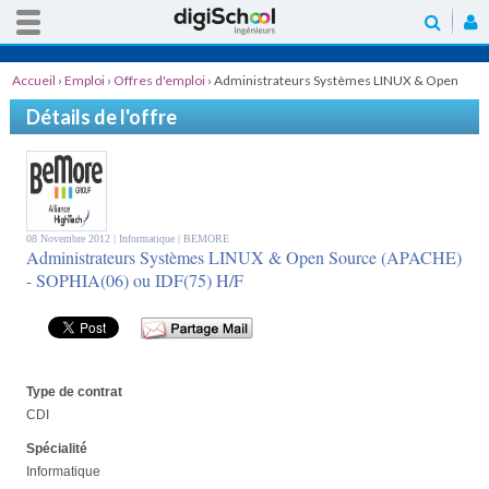
Accueil
›
Emploi
›
Offres d'emploi
›
Administrateurs Systèmes LINUX & Open
Source (APACHE) - SOPHIA(06) ou IDF(75) H/F
Détails de l'offre
08 Novembre 2012 |
Informatique
| BEMORE
Administrateurs Systèmes LINUX & Open Source (APACHE)
- SOPHIA(06) ou IDF(75) H/F
Type de contrat
CDI
Spécialité
Informatique