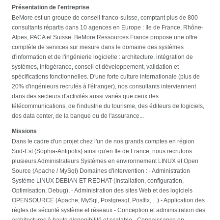
Présentation de l'entreprise
BeMore est un groupe de conseil franco-suisse, comptant plus de 800
consultants répartis dans 10 agences en Europe : Ile de France, Rhône-
Alpes, PACA et Suisse. BeMore Ressources France propose une offre
complète de services sur mesure dans le domaine des systèmes
d'information et de l'ingénierie logicielle : architecture, intégration de
systèmes, infogérance, conseil et développement, validation et
spécifications fonctionnelles. D'une forte culture internationale (plus de
20% d'ingénieurs recrutés à l'étranger), nos consultants interviennent
dans des secteurs d'activités aussi variés que ceux des
télécommunications, de l'industrie du tourisme, des éditeurs de logiciels,
des data center, de la banque ou de l'assurance...
Missions
Dans le cadre d'un projet chez l'un de nos grands comptes en région
Sud-Est (Sophia-Antipolis) ainsi qu'en Ile de France, nous recrutons
plusieurs Administrateurs Systèmes en environnement LINUX et Open
Source (Apache / MySql) Domaines d'intervention : - Administration
Système LINUX DEBIAN ET REDHAT (Installation, configuration,
Optimisation, Debug), - Administration des sites Web et des logiciels
OPENSOURCE (Apache, MySql, Postgresql, Postfix, ...) - Application des
règles de sécurité système et réseaux - Conception et administration des
architectures à haute disponibilité et scalable - Connaissance en