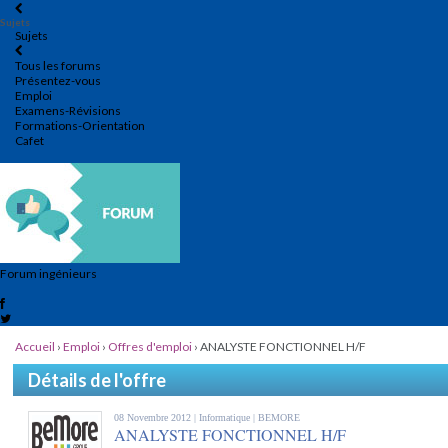
Sujets
Sujets
Tous les forums
Présentez-vous
Emploi
Examens-Révisions
Formations-Orientation
Cafet
Forum ingénieurs
Accueil
›
Emploi
›
Offres d'emploi
›
ANALYSTE FONCTIONNEL H/F
Détails de l'offre
08 Novembre 2012 |
Informatique
| BEMORE
ANALYSTE FONCTIONNEL H/F