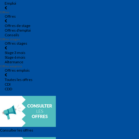
Emploi
Offres
Offres
Offres de stage
Offres d'emploi
Conseils
Offres stages
Offres stages
Stage 3 mois
Stage 6 mois
Alternance
Offres emplois
Offres emplois
Toutes les offres
CDI
CDD
Consulter les offres