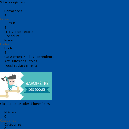
Salaire ingénieur
Formations
Cursus
Cursus
Trouver une école
Concours
Prepa
Ecoles
Ecoles
Classement Ecoles d’Ingénieurs
Actualités des Ecoles
Tous les classements
Classement Ecoles d'ingénieurs
Métiers
Catégories
Catégories