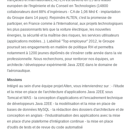
européen de l'Ingénierie et du Conseil en Technologies (14800
collaborateurs dont 88% d’ingénieurs - CA de 1,06 Mrd € - implantation
du Groupe dans 14 pays). Rejoindre ALTEN, c'est la promesse de
participer, en France comme à l'International, aux projets technologiques
les plus passionnants tels que la voiture électrique, les nouvelles
énergies, la sécurité et la maîtrise des risques, les services utilisateurs
(applications mobiles...). Labélisé "Top employeur" 2012, le Groupe
poursuit ses engagements en matière de politique RH et permettra
notamment à 1200 jeunes diplômés de s'insérer cette année dans la vie
professionnelle. Nous recherchons, pour renforcer nos équipes, un
architecte / développeur expérimenté Java J2EE dans le domaine de
l'aéronautique.
Missions
Intégré au sein d'une équipe projet Alten, vous interviendrez sur : - l'étude
et la mise en place de l'architecture d'applications Java J2EE sous
Tomcat et WAS - la conception d'applications et l'encadrement technique
de développeurs Java J2EE - la modélisation et la mise en place de
bases de données MySQL - la rédaction des dossiers d'architecture et de
conception en anglais - l'industrialisation des applications avec la mise
en place d'une plateforme d'intégration continue - la mise en place
d'outils de tests et de revue du code automatisé