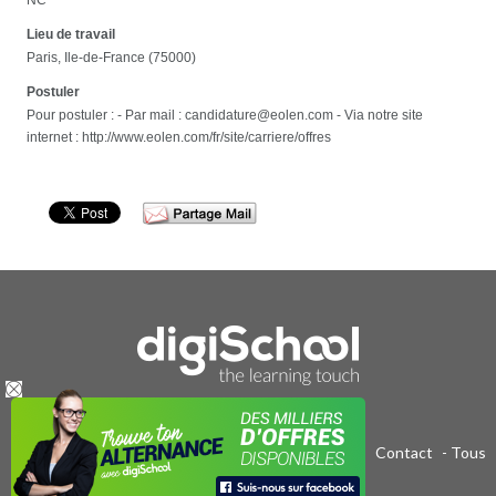
Lieu de travail
Paris, Ile-de-France (75000)
Postuler
Pour postuler : - Par mail : candidature@eolen.com - Via notre site
internet : http://www.eolen.com/fr/site/carriere/offres
Publicité sur le réseau digiSchool
-
C.G.U/C.G.V
-
Contact
- Tous
droits réservés 2011-2020