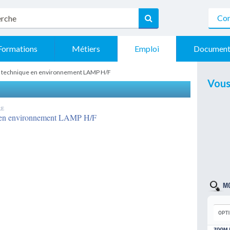
Con
Formations
Métiers
Emploi
Document
et technique en environnement LAMP H/F
Vous
RE
e en environnement LAMP H/F