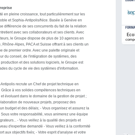
treprise
é en pleine croissance, tout particulièrement sur les
oble et Sophia-Antipolis/Nice. Basée à Genève en
se différencie de ses concurrents du fait de la relation
ntretient avec ses collaborateurs et ses clients. Avec
Eco
ateurs, le Groupe dispose de plus de 10 agences en
comp
e, Rhône-Alpes, PACA et Suisse offrant à ses clients un
 de premier ordre. Avec une palette originale et
ur du conseil, de l'intégration de systèmes, des
a production et des solutions logiciels, le Groupe est
tades du cycle de vie des systèmes d'information.
Antipolis recrute un Chef de projet technique en
 Grâce à vos solides compétences techniques en
t évoluant dans le domaine de la gestion de projet ;
l'élaboration de nouveaux projets, proposez des
 un budget et des délais; - Vous organisez et assurez la
- Sous votre responsabilité, vous animerez une équipe
rateurs... - Vous veillez à la qualité des projets et
iveau d'expertise demandé - Vous veillez à la conformité
rt aux objectifs fixés; - Votre esprit d'analyse et votre