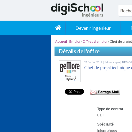
Devenir ingénieur
Accueil
›
Emploi
›
Offres d'emploi
›
Chef de proj
Détails de l'offre
25 Juillet 2012 |
Informatique
| BEMO
Chef de projet techniqu
Type de contrat
CDI
Spécialité
Informatique