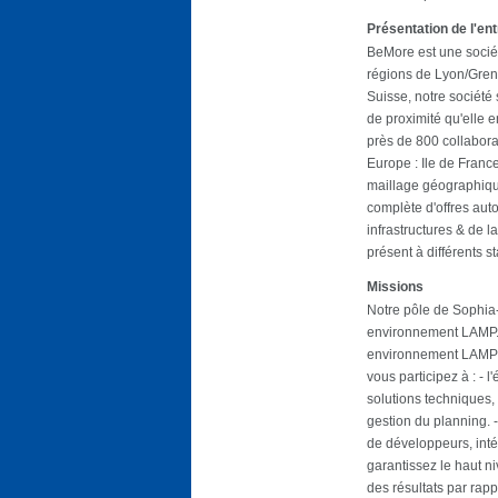
Présentation de l'en
BeMore est une sociét
régions de Lyon/Gren
Suisse, notre société 
de proximité qu'elle e
près de 800 collabor
Europe : Ile de Franc
maillage géographique
complète d'offres auto
infrastructures & de l
présent à différents s
Missions
Notre pôle de Sophia-
environnement LAMP.
environnement LAMP e
vous participez à : - 
solutions techniques,
gestion du planning. 
de développeurs, intég
garantissez le haut n
des résultats par rappo