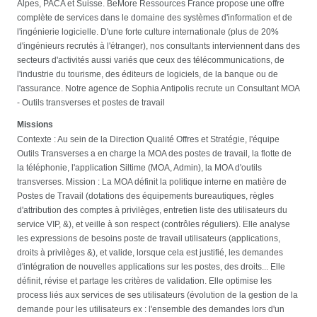
Alpes, PACA et Suisse. BeMore Ressources France propose une offre
complète de services dans le domaine des systèmes d'information et de
l'ingénierie logicielle. D'une forte culture internationale (plus de 20%
d'ingénieurs recrutés à l'étranger), nos consultants interviennent dans des
secteurs d'activités aussi variés que ceux des télécommunications, de
l'industrie du tourisme, des éditeurs de logiciels, de la banque ou de
l'assurance. Notre agence de Sophia Antipolis recrute un Consultant MOA
- Outils transverses et postes de travail
Missions
Contexte : Au sein de la Direction Qualité Offres et Stratégie, l'équipe
Outils Transverses a en charge la MOA des postes de travail, la flotte de
la téléphonie, l'application Siltime (MOA, Admin), la MOA d'outils
transverses. Mission : La MOA définit la politique interne en matière de
Postes de Travail (dotations des équipements bureautiques, règles
d'attribution des comptes à privilèges, entretien liste des utilisateurs du
service VIP, &), et veille à son respect (contrôles réguliers). Elle analyse
les expressions de besoins poste de travail utilisateurs (applications,
droits à privilèges &), et valide, lorsque cela est justifié, les demandes
d'intégration de nouvelles applications sur les postes, des droits... Elle
définit, révise et partage les critères de validation. Elle optimise les
process liés aux services de ses utilisateurs (évolution de la gestion de la
demande pour les utilisateurs ex : l'ensemble des demandes lors d'un