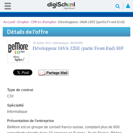
Accueil
›
Emploi
›
Offres d'emploi
›
Développeur JAVA J2EE (partie Front-End)
H/F
Détails de l'offre
18 Juillet 2013 |
Informatique
| BEMORE
Développeur JAVA J2EE (partie Front-End) H/F
Type de contrat
CDI
Spécialité
Informatique
Présentation de l'entreprise
BeMore est un groupe de conseil franco-suisse, comptant plus de 800
consultants répartis dans 10 agences en Europe : Ile de France, Rhône-