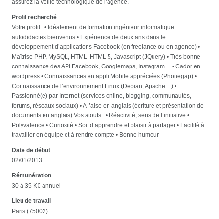
assurez la veille technologique de l’agence.
Profil recherché
Votre profil : • Idéalement de formation ingénieur informatique,
autodidactes bienvenus • Expérience de deux ans dans le
développement d’applications Facebook (en freelance ou en agence) •
Maîtrise PHP, MySQL, HTML, HTML 5, Javascript (JQuery) • Très bonne
connaissance des API Facebook, Googlemaps, Instagram… • Cador en
wordpress • Connaissances en appli Mobile appréciées (Phonegap) •
Connaissance de l’environnement Linux (Debian, Apache…) •
Passionné(e) par Internet (services online, blogging, communautés,
forums, réseaux sociaux) • A l’aise en anglais (écriture et présentation de
documents en anglais) Vos atouts : • Réactivité, sens de l’initiative •
Polyvalence • Curiosité • Soif d’apprendre et plaisir à partager • Facilité à
travailler en équipe et à rendre compte • Bonne humeur
Date de début
02/01/2013
Rémunération
30 à 35 K€ annuel
Lieu de travail
Paris (75002)