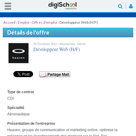
Accueil
›
Emploi
›
Offres d'emploi
›
Développeur Web (H/F)
Détails de l'offre
28 Novembre 2012 |
Aéronautique
| heaven
Développeur Web (H/F)
Type de contrat
CDI
Spécialité
Aéronautique
Présentation de l'entreprise
Heaven, groupe de communication et marketing online, optimise la
présence et les investissements des marques sur le Net. Ses