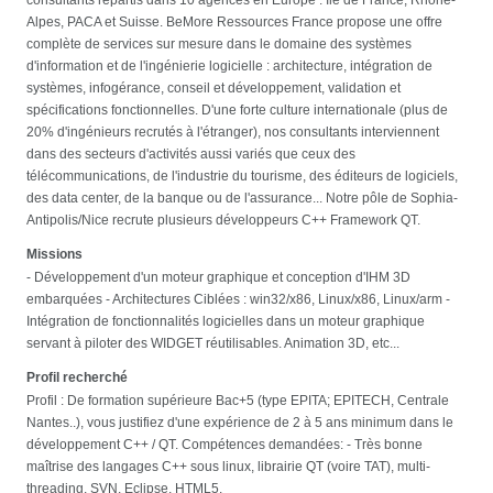
Alpes, PACA et Suisse. BeMore Ressources France propose une offre
complète de services sur mesure dans le domaine des systèmes
d'information et de l'ingénierie logicielle : architecture, intégration de
systèmes, infogérance, conseil et développement, validation et
spécifications fonctionnelles. D'une forte culture internationale (plus de
20% d'ingénieurs recrutés à l'étranger), nos consultants interviennent
dans des secteurs d'activités aussi variés que ceux des
télécommunications, de l'industrie du tourisme, des éditeurs de logiciels,
des data center, de la banque ou de l'assurance... Notre pôle de Sophia-
Antipolis/Nice recrute plusieurs développeurs C++ Framework QT.
Missions
- Développement d'un moteur graphique et conception d'IHM 3D
embarquées - Architectures Ciblées : win32/x86, Linux/x86, Linux/arm -
Intégration de fonctionnalités logicielles dans un moteur graphique
servant à piloter des WIDGET réutilisables. Animation 3D, etc...
Profil recherché
Profil : De formation supérieure Bac+5 (type EPITA; EPITECH, Centrale
Nantes..), vous justifiez d'une expérience de 2 à 5 ans minimum dans le
développement C++ / QT. Compétences demandées: - Très bonne
maîtrise des langages C++ sous linux, librairie QT (voire TAT), multi-
threading, SVN, Eclipse, HTML5.