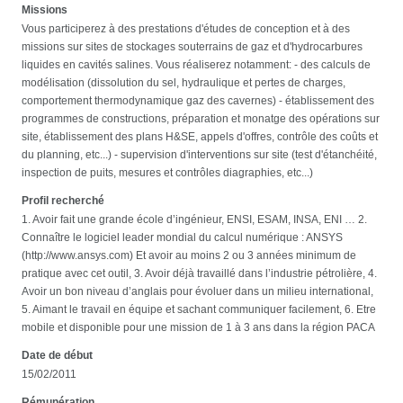
Missions
Vous participerez à des prestations d'études de conception et à des
missions sur sites de stockages souterrains de gaz et d'hydrocarbures
liquides en cavités salines. Vous réaliserez notamment: - des calculs de
modélisation (dissolution du sel, hydraulique et pertes de charges,
comportement thermodynamique gaz des cavernes) - établissement des
programmes de constructions, préparation et monatge des opérations sur
site, établissement des plans H&SE, appels d'offres, contrôle des coûts et
du planning, etc...) - supervision d'interventions sur site (test d'étanchéité,
inspection de puits, mesures et contrôles diagraphies, etc...)
Profil recherché
1. Avoir fait une grande école d’ingénieur, ENSI, ESAM, INSA, ENI … 2.
Connaître le logiciel leader mondial du calcul numérique : ANSYS
(http://www.ansys.com) Et avoir au moins 2 ou 3 années minimum de
pratique avec cet outil, 3. Avoir déjà travaillé dans l’industrie pétrolière, 4.
Avoir un bon niveau d’anglais pour évoluer dans un milieu international,
5. Aimant le travail en équipe et sachant communiquer facilement, 6. Etre
mobile et disponible pour une mission de 1 à 3 ans dans la région PACA
Date de début
15/02/2011
Rémunération