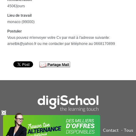
450€/jours
Lieu de travail
monaco (99000)
Postuler
Vous pouvez m'envoyer votre Cv par mail à l'adresse suivante:
arsetbk@yahoo.fr ou me contacter par téléphone au 0668170899
Publicité sur le réseau digiSchool
-
C.G.U/C.G.V
-
Contact
- Tous
droits réservés 2011-2020