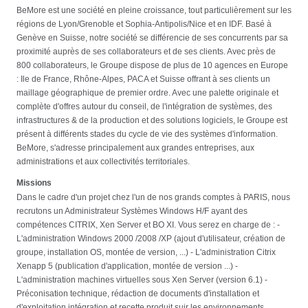
BeMore est une société en pleine croissance, tout particulièrement sur les
régions de Lyon/Grenoble et Sophia-Antipolis/Nice et en IDF. Basé à
Genève en Suisse, notre société se différencie de ses concurrents par sa
proximité auprès de ses collaborateurs et de ses clients. Avec près de
800 collaborateurs, le Groupe dispose de plus de 10 agences en Europe
: Ile de France, Rhône-Alpes, PACA et Suisse offrant à ses clients un
maillage géographique de premier ordre. Avec une palette originale et
complète d'offres autour du conseil, de l'intégration de systèmes, des
infrastructures & de la production et des solutions logiciels, le Groupe est
présent à différents stades du cycle de vie des systèmes d'information.
BeMore, s'adresse principalement aux grandes entreprises, aux
administrations et aux collectivités territoriales.
Missions
Dans le cadre d'un projet chez l'un de nos grands comptes à PARIS, nous
recrutons un Administrateur Systèmes Windows H/F ayant des
compétences CITRIX, Xen Server et BO XI. Vous serez en charge de : -
L'administration Windows 2000 /2008 /XP (ajout d'utilisateur, création de
groupe, installation OS, montée de version, ...) - L'administration Citrix
Xenapp 5 (publication d'application, montée de version ...) -
L'administration machines virtuelles sous Xen Server (version 6.1) -
Préconisation technique, rédaction de documents d'installation et
d'exploitation intégration et recette produit suir les environnements