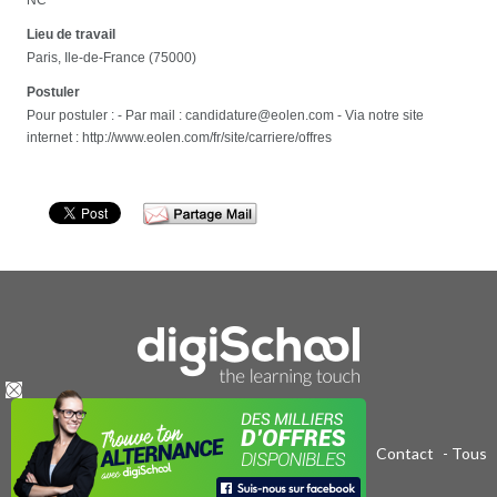
Lieu de travail
Paris, Ile-de-France (75000)
Postuler
Pour postuler : - Par mail : candidature@eolen.com - Via notre site
internet : http://www.eolen.com/fr/site/carriere/offres
Publicité sur le réseau digiSchool
-
C.G.U/C.G.V
-
Contact
- Tous
droits réservés 2011-2020