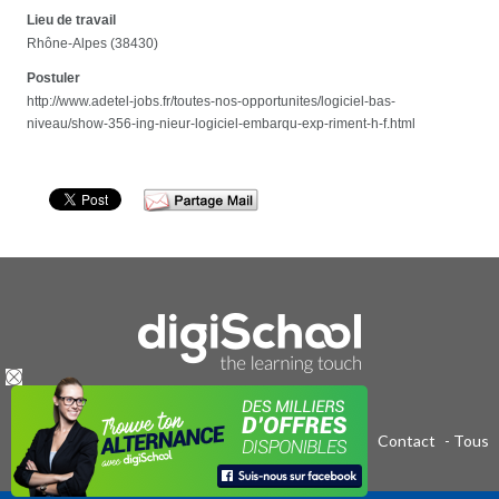
Lieu de travail
Rhône-Alpes (38430)
Postuler
http://www.adetel-jobs.fr/toutes-nos-opportunites/logiciel-bas-
niveau/show-356-ing-nieur-logiciel-embarqu-exp-riment-h-f.html
Publicité sur le réseau digiSchool
-
C.G.U/C.G.V
-
Contact
- Tous
droits réservés 2011-2020