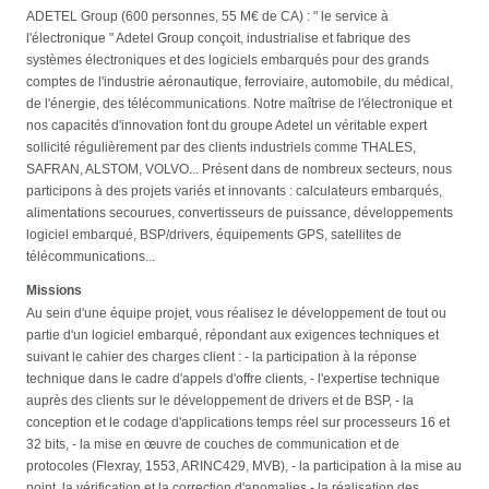
ADETEL Group (600 personnes, 55 M€ de CA) : " le service à
l'électronique " Adetel Group conçoit, industrialise et fabrique des
systèmes électroniques et des logiciels embarqués pour des grands
comptes de l'industrie aéronautique, ferroviaire, automobile, du médical,
de l'énergie, des télécommunications. Notre maîtrise de l'électronique et
nos capacités d'innovation font du groupe Adetel un véritable expert
sollicité régulièrement par des clients industriels comme THALES,
SAFRAN, ALSTOM, VOLVO... Présent dans de nombreux secteurs, nous
participons à des projets variés et innovants : calculateurs embarqués,
alimentations secourues, convertisseurs de puissance, développements
logiciel embarqué, BSP/drivers, équipements GPS, satellites de
télécommunications...
Missions
Au sein d'une équipe projet, vous réalisez le développement de tout ou
partie d'un logiciel embarqué, répondant aux exigences techniques et
suivant le cahier des charges client : - la participation à la réponse
technique dans le cadre d'appels d'offre clients, - l'expertise technique
auprès des clients sur le développement de drivers et de BSP, - la
conception et le codage d'applications temps réel sur processeurs 16 et
32 bits, - la mise en œuvre de couches de communication et de
protocoles (Flexray, 1553, ARINC429, MVB), - la participation à la mise au
point, la vérification et la correction d'anomalies - la réalisation des