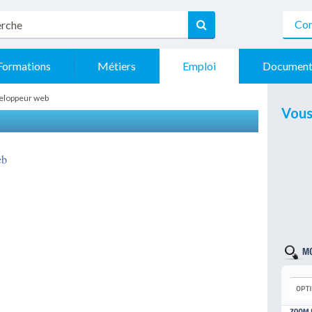
Con
Formations
Métiers
Emploi
Document
veloppeur web
Vous
eb