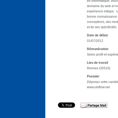
en informatique, vous
domaine du web et man
expérience intègre :
bonne connaissance d
conceptions, des mod
et de ses spécificités.
Date de début
01/07/2012
Rémunération
Selon profil et expéri
Lieu de travail
Rennes (35510)
Postuler
Déposez votre candida
www.ubiflow.net