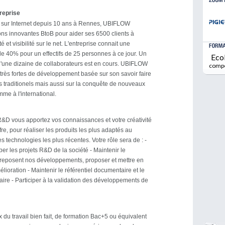
treprise
 sur Internet depuis 10 ans à Rennes, UBIFLOW
ns innovantes BtoB pour aider ses 6500 clients à
é et visibilité sur le net. L'entreprise connait une
e 40% pour un effectifs de 25 personnes à ce jour. Un
Eco
d'une dizaine de collaborateurs est en cours. UBIFLOW
comp
 très fortes de développement basée sur son savoir faire
s traditionels mais aussi sur la conquête de nouveaux
me à l'international.
R&D vous apportez vos connaissances et votre créativité
fre, pour réaliser les produits les plus adaptés au
es technologies les plus récentes. Votre rôle sera de : -
er les projets R&D de la société - Maintenir le
 reposent nos développements, proposer et mettre en
ioration - Maintenir le référentiel documentaire et le
itaire - Participer à la validation des développements de
 du travail bien fait, de formation Bac+5 ou équivalent