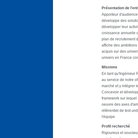
Présentation de l'en
Apporteur d'audience
développe des solutio
développer leur activit
croissance annuelle d
plan de recrutement 
affiche des ambitions
acquis sur des univer
univers en France com
Missions
En tant qu'Ingénieur 
au service de notre of
marché et y intégrer l
Concevoir et développ
framework sur lequel
oeuvre des axes d'amél
référentiel de test un
l'équipe
Profil recherché
Rigoureux et soucieux