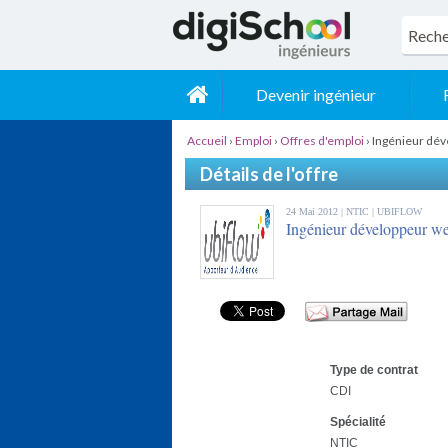
Devenir ingénieur
Accueil
›
Emploi
›
Offres d'emploi
›
Ingénieur dé
Détails de l'offre
24 Mai 2012 |
NTIC
| UBIFLOW
Ingénieur développeur w
Type de contrat
CDI
Spécialité
NTIC